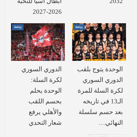
2032
أبطال آسيا للنخبة
ليصبح أكبر هداف في المسابقة، بفارق لا يتجاوز
2026-2027
الأهداف التي سجلها فريقي آينتراخت
فرانكفورت (17 هدفاً) وباير ليفركوزن (16
رياضة
رياضة
هدفاً).
أرقام المربعات وانفراد بالصدارة
الوحدة يتوج بلقب
الدوري السوري
بايرن ميونخ:
عزز صدارته لجدول الترتيب، رافعاً
الدوري السوري
لكرة السلة:
رصيده إلى 21 نقطة محققاً العلامة الكاملة.
لكرة السلة للمرة
الوحدة يحلم
بوروسيا دورتموند:
تراجع من المركز الثاني إلى
الـ13 في تاريخه
بحسم اللقب
المركز الرابع برصيد 14 نقطة.
بعد حسم سلسلة
والأهلي يرفع
النهائي…
شعار التحدي
وشهدت المباراة تقلبات عديدة، فبعد أن سيطر
بايرن على الشوط الأول وحرمه القائم من