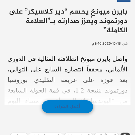
بايرن ميونخ يحسم “دير كلاسيكر” على
دورتموند ويُعزز صدارته بـ”العلامة
الكاملة”
في
2025/10/18 9:40م
واصل بايرن ميونخ انطلاقته المثالية في الدوري
الألماني، محققاً انتصاره السابع على التوالي،
بعد فوزه على غريمه التقليدي بوروسيا
دورتموند بنتيجة 2-1، في قمة الجولة السابعة
من “البوندسليغا” التي أقيمت مساء اليوم
أكمل القراءة
السبت على ملعب أليانز أرينا.
وبهذا الفوز، أنهى العملاق البافاري سلسلة اللا