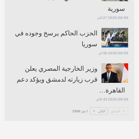
سورية
2026/08/09 2:27م
الحزب الحاكم يرسخ وجوده في
سوريا
2026/08/09 1:56م
وزير الخارجية المصري يعلن
قرب زيارته لدمشق ويؤكد دعم
القاهرة…
2026/08/09 12:45م
السابق
التالي
1 من 2٬606