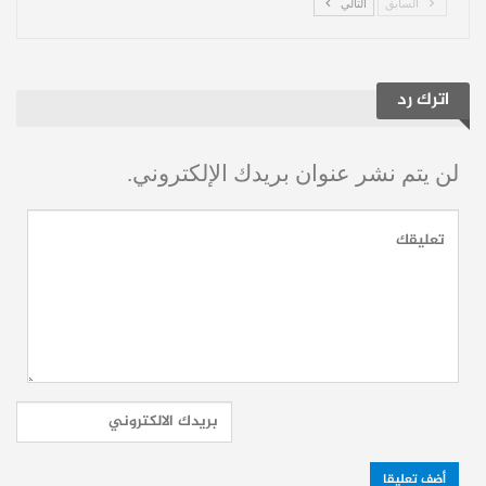
السابق
التالي
تسجيل هدف ثان،
عاد دورتموند بقوة في الشوط الثاني وأهدر عدة
اترك رد
فرص محققة للتعديل، قبل أن يقتل أوليسيه
المباراة بهدف ثان في الدقيقة 79.
لن يتم نشر عنوان بريدك الإلكتروني.
إقرأ أيضاً:
بصعوبة وفي اللحظات الأخيرة:
أراوخو ينقذ برشلونة ويهدي فليك فوزاً درامياً
حساباتنا:
فيسبوك
تلغرام
يوتيوب
تويتر
انستغرام