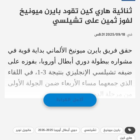
ثنائية هاري كين تقود بايرن ميونيخ
لفوز ثمين على تشيلسي
في
2025/09/18 8:31ص
حقق فريق بايرن ميونيخ الألماني بداية قوية في
مشواره ببطولة دوري أبطال أوروبا، بفوزه على
ضيفه تشيلسي الإنجليزي بنتيجة 3-1، في اللقاء
الذي جمعهما مساء الأربعاء ضمن الجولة الأولى
من مرحلة الدوري.
أكمل القراءة
وقاد النجم الإنجليزي هاري كين فريقه نحو حصد
أول ثلاث نقاط مهمة في البطولة
بايرن ميونيخ
تشيلسي
دوري أبطال أوروبا 2025-2026
مانويل نوير
أهداف سريعة تحسم الشوط
هاري كين