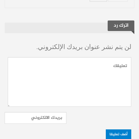
بايرن ميونيخ في دوري الأبطال بعمر 39 عاماً
و174 يوماً.
اترك رد
ومن المقرر أن يواجه بايرن فريق بافوس
القبرصي في الجولة المقبلة، بينما يستضيف
لن يتم نشر عنوان بريدك الإلكتروني.
تشيلسي فريق بنفيكا على ملعب
إقرأ أيضاً:
هدف عكسي يمنح توتنهام فوزًا ثمينًا
على فياريال في ليلة العودة الأوروبية
حساباتنا:
فيسبوك
تلغرام
يوتيوب
تويتر
انستغرام