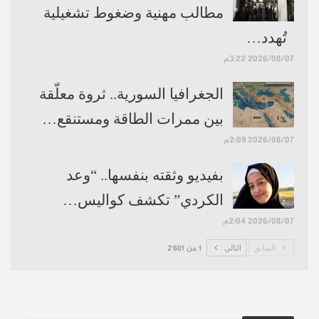
مطالب مهنية وضغوط تشغيلية
تُهدد…
2026/08/07 3:22م
الجغرافيا السورية.. ثروة معلّقة
بين ممرات الطاقة ومستنقع…
2026/08/07 2:09م
بفيديو وثقته بنفسها.. “وعد
الكردي” تكشف كواليس…
2026/08/07 2:04م
السابق
التالي
1 من 2٬601