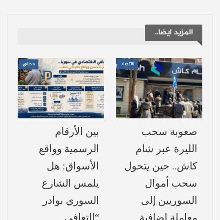
الأمن، وذلك لتفادي انزلاق المنطقة نحو حرب
شاملة، ولفت إلى أن إسرائيل لا تزال تسعى
المزيد ايضا..
لتقويض استقرار سوريا منذ إسقاط النظام
السابق، عبر إذكاء الفتن الداخلية وزرع
اقتصاد
محلي
الانقسام، وأضاف أن محاولات تحويل الأراضي
السورية إلى ساحة للفوضى لن تنجح، لأن
السوريين يرفضون التقسيم والانفصال،
ويدركون جيدًا من يعمل على تفكيكهم.
صعوبة سحب
بين الأرقام
كما شدد الشرع على أن الشعب السوري لن
الليرة عبر شام
الرسمية وواقع
يُستدرج إلى حرب لا تخدم إلا أعداء الوطن،
كاش.. حين يتحول
الأسواق: هل
مؤكداً أن سوريا ليست ساحة لتصفية الحسابات
سحب أموال
يلمس الشارع
الإقليمية أو تنفيذ الأطماع الخارجية، بل هي دولة
السوريين إلى
السوري بوادر
ذات سيادة وكرامة شعبها فوق كل اعتبار.
معاملة إضافية
“التعافي