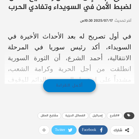
لضبط الأمن في السويداء وتفادي الحرب
آخر تحديث
2025/07/17 10:30ص
في أول تصريح له بعد الأحداث الأخيرة في
السويداء، أكد رئيس سوريا في المرحلة
الانتقالية، أحمد الشرع، أن الثورة السورية
انطلقت من أجل الحرية وكرامة الشعب،
مشدداً على استعداد السوريين الدائم للوقوف
أكمل القراءة
في وجه أي تهديد يمس سيادة الوطن.
وأوضح الشرع في كلمة متلفزة، فجر اليوم
#الشرع
إسرائيل
الفصائل الدرزية
مشايخ العقل
الخميس، أن القيادة كلّفت الفصائل المحلية
ومشايخ العقل في السويداء بمسؤولية حفظ
Twitter
Facebook
شارك