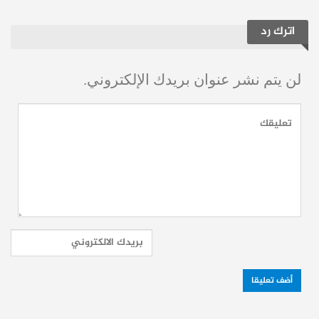
المعيشة.
استقطاب صناعات واعدة واستثمارات
اترك رد
أجنبية.
تطوير منظومة النقل والخدمات اللوجستية.
لن يتم نشر عنوان بريدك الإلكتروني.
دعم قطاع السياحة واستقطاب رجال
أعمال أجانب.
وأشار إلى أن عشرات المستثمرين الأجانب
دخلوا إدلب مؤخرًا لاستكشاف الفرص المتاحة،
ما يعزز الأمل بإعادة بناء الاقتصاد المحلي في
مرحلة ما بعد النزاع.
تحديات على الأرض
رغم أهمية المشروع، يعاني سكان إدلب من