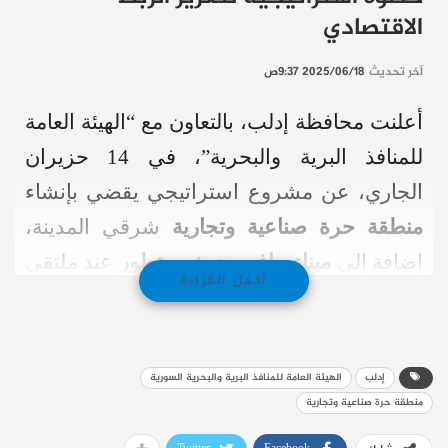
الاقتصادي
آخر تحديث
2025/06/18 9:37ص
أعلنت محافظة إدلب، بالتعاون مع “الهيئة العامة
للمنافذ البرية والبحرية”، في 14 حزيران
الجاري، عن مشروع استراتيجي يقضي بإنشاء
منطقة حرة صناعية وتجارية
شرقي المدينة،
إضافة إلى
ميناء جاف حديث ومتطور
عند ملتقى
أكمل القراءة
الطرق الدولية.
وقال مازن علوش، مدير العلاقات العامة في
إدلب
الهيئة العامة للمنافذ البرية والبحرية السورية
الهيئة، إن المشروع يأتي تحت شعار “لأهل
منطقة حرة صناعية وتجارية
الوفاء يهون العطاء”، ويعكس توجه الدولة لدعم