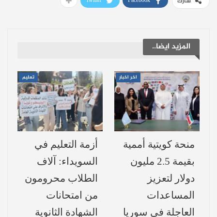
Twitter
Facebook
شارك
إدلب اقتصاديًا بعد سنوات من التحديات،
ووضعها على خارطة النشاط الاقتصادي في
سوريا.
المزيد ايضا..
تفاصيل المشروع
اخر اخبار
تعليم
يتضمن المشروع إنشاء:
منطقة حرة صناعية وتجارية
بمساحة تقدر
بـ1.105 مليون متر مربع.
ميناء جاف
يوفر خدمات التصدير والاستيراد
منحة كويتية أممية
أزمة التعليم في
دون الحاجة إلى الوصول للمرافئ البحرية،
بقيمة 2.5 مليون
السويداء: آلاف
مما يختصر التكاليف والوقت، ويعزز من
دولار لتعزيز
الطلاب محرومون
تنافسية المنتج المحلي.
المساعدات
من امتحانات
العاجلة في سوريا
الشهادة الثانوية