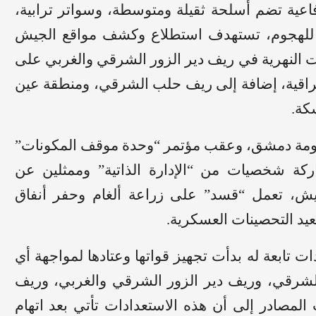
عية تضم أسلحة ثقيلة ومتوسطة، وسواتر ترابية،
ة للهجوم، تستهدف استطلاع وكشف مواقع الجيش
ت النهرية في ريف دير الزور الشرقي والغربي على
عراقية، إضافة إلى ريف حلب الشرقي، ومنطقة عين
كة.
ومة دمشق، وعقب مؤتمر “وحدة موقف المكونات”
كة شخصيات من “الإدارة الذاتية” وممثلين عن
يش، تعمل “قسد” على زراعة ألغام وحفر أنفاق
د التحصينات العسكرية.
ابعة له بدأت تجهيز قواتها وعتادها لمواجهة أي
شرقي، وريف دير الزور الشرقي والغربي، وريف
لمصادر إلى أن هذه الاستعدادات تأتي بعد اتهام