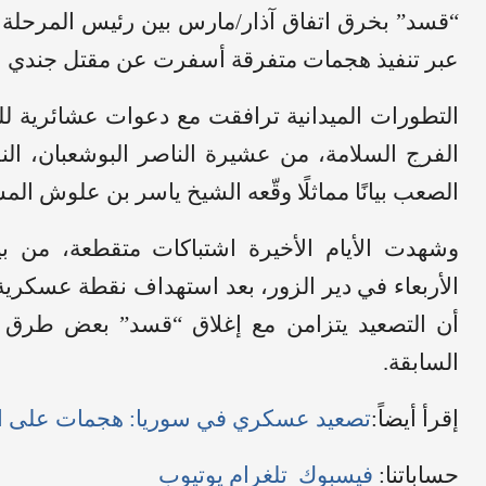
“قسد” بخرق اتفاق آذار/مارس بين رئيس المرحلة ا
عبر تنفيذ هجمات متفرقة أسفرت عن مقتل جندي س
التطورات الميدانية ترافقت مع دعوات عشائرية لل
الفرج السلامة، من عشيرة الناصر البوشعبان، الن
الصعب بيانًا مماثلًا وقّعه الشيخ ياسر بن علوش الم
وشهدت الأيام الأخيرة اشتباكات متقطعة، من بي
الأربعاء في دير الزور، بعد استهداف نقطة عسكرية
أن التصعيد يتزامن مع إغلاق “قسد” بعض طرق حل
السابقة.
إقرأ أيضاً:
تصعيد عسكري في سوريا: هجمات على ال
حساباتنا:
فيسبوك
تلغرام
يوتيوب