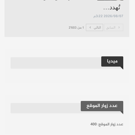
تُهدد…
2026/08/07 3:22م
السابق
التالي
1 من 2٬603
ميديا
عدد زوار الموقع
عدد زوار الموقع:
400