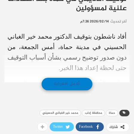
علنية لمسؤولين
آخر تحديث
2026/02/14 7:36م
أفاد ناشطون بتوقيف الدكتور
محمد خير الغباني
الحسيني
في مدينة
حماة
، أمس الجمعة، من
دون صدور توضيح رسمي بشأن أسباب التوقيف
حتى لحظة إعداد هذا الخبر.
وجاءت الأنباء عبر منشور للشيخ
عبد الرحمن
أكمل القراءة
العكاري
، انتقد فيه الخطوة واعتبرها تقييدًا
لحرية التعبير، داعيًا إلى التضامن مع الحسيني.
حماة
محافظة إدلب
محمد خير الغباني الحسيني
وبحسب ما أورده العكاري، يُعد الحسيني من
Twitter
Facebook
شارك
المشاركين في الحراك المعارض للنظام السابق