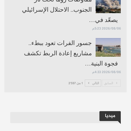
الجنوب.. الاحتلال الإسرائيلي
يصعّد في…
2026/08/06 5:23م
جسور الفرات تعود ببطء..
مشاريع إعادة الربط تكشف
فجوة البنية…
2026/08/06 4:33م
السابق
التالي
1 من 2٬597
ميديا