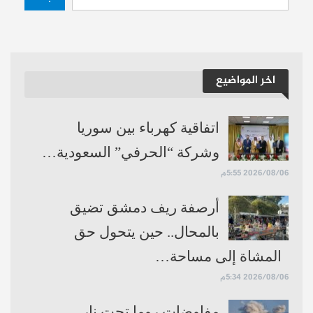
اخر المواضيع
اتفاقية كهرباء بين سوريا
وشركة “الحرفي” السعودية…
2026/08/06 5:55م
أرصفة ريف دمشق تضيق
بالمحال.. حين يتحول حق
المشاة إلى مساحة…
2026/08/06 5:34م
مفاوضات روما تحت نار