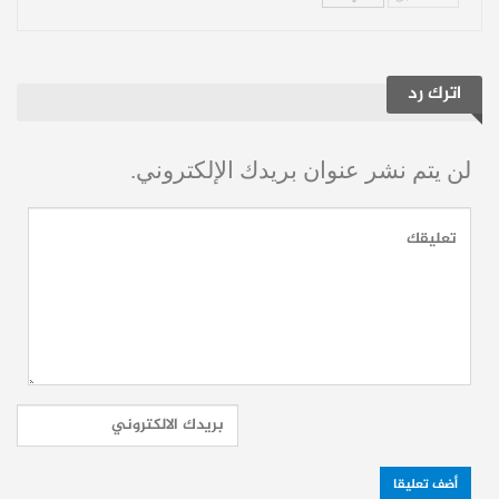
وحكومة دمشق، أشار رياض درار إلى أنه لم
ينتج عنه أي اتفاق سوى التفاهم على استمرار
اترك رد
الحوار واللقاء. وأعرب عن رغبة “الإدارة الذاتية”
في الإسراع بإنجاز التفاهمات، مشددًا على
لن يتم نشر عنوان بريدك الإلكتروني.
ضرورة توضيح كامل للأهداف النهائية، حيث أن
“اتفاق 10 آذار يحتاج إلى تفصيلات”.
وبخصوص دمج “قوات سوريا الديمقراطية”
(قسد) في الجيش السوري، أكد درار أن هذا
القرار يتطلب شرحًا حول طبيعة تشكيل النظام
العسكري، خاصة وأن الجيش الحالي “محسوب
على جهة واحدة من حيث تجميع أفراد يوجهون
توجيهًا دينيًا”، وهذا لا يناسب مشروع الجيش