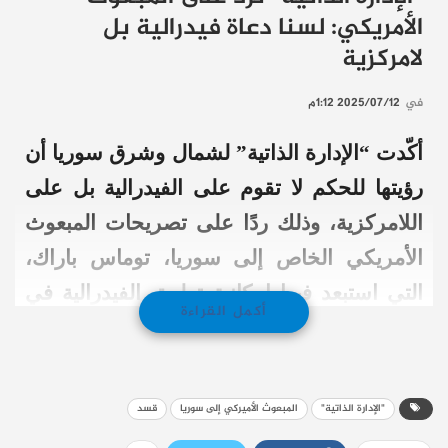
الأمريكي: لسنا دعاة فيدرالية بل
لامركزية
في
2025/07/12 1:12م
أكّدت “الإدارة الذاتية” لشمال وشرق سوريا أن
رؤيتها للحكم لا تقوم على الفيدرالية بل على
اللامركزية، وذلك ردًا على تصريحات المبعوث
الأمريكي الخاص إلى سوريا، توماس باراك،
التي استبعد فيها إمكانية تطبيق الفيدرالية في
أكمل القراءة
سوريا. جاء هذا التوضيح على لسان رياض درار،
الرئيس المشترك لـ “مجلس سوريا
الديمقراطية” (مسد).
"الإدارة الذاتية"
المبعوث الأميركي إلى سوريا
قسد