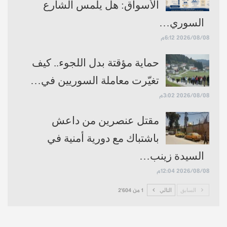
الأسواق: هل يلمس الشارع
حساباتنا:
فيسبوك
تلغرام
يوتيوب
تويتر
انستغرام
السوري…
2026/08/08 6:12م
حماية مؤقتة بدل اللجوء.. كيف
تغيّرت معاملة السوريين في…
2026/08/08 3:02م
مقتل عنصرين من داعش
باشتباك مع دورية أمنية في
السيدة زينب…
2026/08/08 12:04م
السابق
التالي
1 من 2٬604