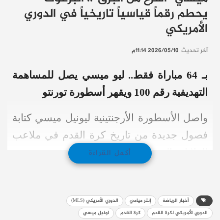
يحطم رقماً قياسياً تاريخياً في الدوري
الأمريكي
آخر تحديث
2026/05/10 11:14م
بـ 64 مباراة فقط.. ليو ميسي يصل للمساهمة
التهديفية رقم 100 ويقهر أسطورة تورنتو
واصل الأسطورة الأرجنتينية ليونيل ميسي كتابة
فصول جديدة من تاريخ كرة القدم في ملاعب
الولايات المتحدة.
أكمل القراءة
بعدما قاد فريقه إنتر ميامي لتحقيق فوز عريض
على “تورنتو إف سي” بنتيجة (4-2).
أخبار الرياضة
إنتر ميامي
الدوري الأمريكي (MLS)
الدوري الأمريكي لكرة القدم
كرة القدم
لونيل ميسي