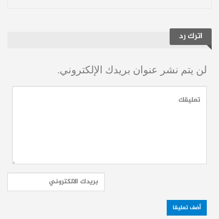
دخل إنتر ميامي اللقاء بروح قتالية عالية لمحو
آثار الهزيمة المفاجئة التي تلقاها الأسبوع
اترك رد
الماضي أمام غريمه التقليدي أورلاندو سيتي.
وفرض رفاق ميسي سيطرتهم المطلقة على
لن يتم نشر عنوان بريدك الإلكتروني.
مجريات اللعب منذ البداية.
افتتاح التسجيل:
نجح الدولي الأرجنتيني
رودريغو دي بول في فك عقدة الشباك قبل
نهاية الشوط الأول، متابعاً كرة مرتدة من
ركلة حرة ببراعة.
تعزيز التقدم:
في الشوط الثاني، واصلت
الماكينة الهجومية عملها عبر الثنائي لويس
سواريز وسيرجيو ريغيلون.