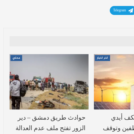
Telegram
اخر اخبار
محلي
تكف أيدي
حوادث طريق دمشق – دير
فين وتوقف
الزور تفتح ملف عدم العدالة