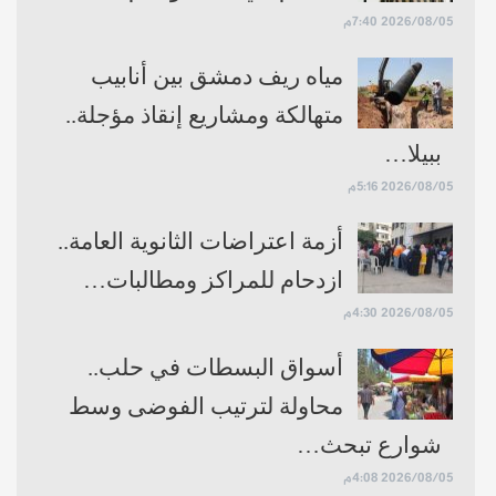
2026/08/05 7:40م
مياه ريف دمشق بين أنابيب
متهالكة ومشاريع إنقاذ مؤجلة..
ببيلا…
2026/08/05 5:16م
أزمة اعتراضات الثانوية العامة..
ازدحام للمراكز ومطالبات…
2026/08/05 4:30م
أسواق البسطات في حلب..
محاولة لترتيب الفوضى وسط
شوارع تبحث…
2026/08/05 4:08م