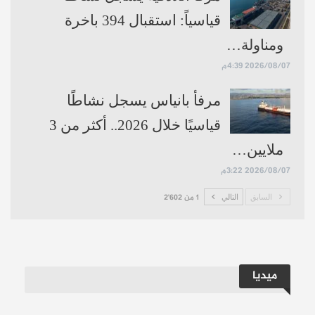
قياسياً: استقبال 394 باخرة
ومناولة…
2026/08/07 4:39م
مرفأ بانياس يسجل نشاطًا
قياسيًا خلال 2026.. أكثر من 3
ملايين…
2026/08/07 3:22م
السابق
التالي
1 من 2٬602
ميديا