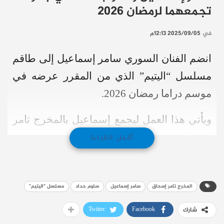
تجمعهما لرمضان 2026
في
2025/09/05 12:13م
انضم الفنان السوري سامر إسماعيل إلى طاقم
مسلسل “اليتيم” الذي من المقرر عرضه في
موسم دراما رمضان 2026.
ويأتي هذا العمل ليجمع إسماعيل بالمخرج تامر
إسحاق في تعاون جديد، حيث سيتم بدء تصويره
أكمل القراءة
قريبًا في دمشق.
تفاصيل العمل وأبرز نجومه
المخرج تامر إسحاق
سامر إسماعيل
سلوم حداد
مسلسل "اليتيم"
وفقًا لموقع “فوشيا”، سيجسد سامر إسماعيل
Twitter
Facebook
شارك