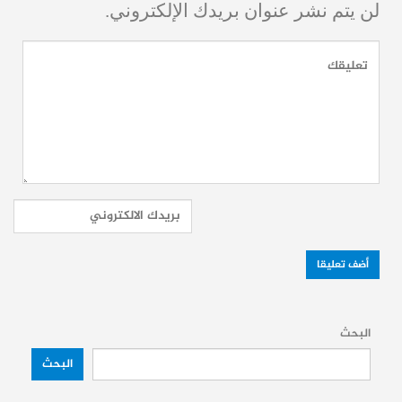
لن يتم نشر عنوان بريدك الإلكتروني.
إقرأ أيضاً:
مؤتمر سكريبت للمؤثرين في حلب
يثير جدلاً بين الترحيب وانتقادات
حساباتنا:
فيسبوك
تلغرام
يوتيوب
تويتر
انستغرام
البحث
البحث