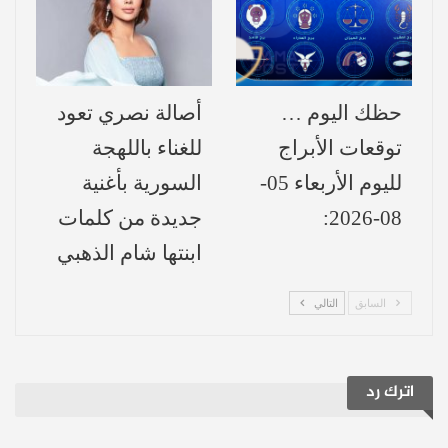
شامية” و”الحرملك”.
وأوضح أن المسلسل سيقدم رؤية درامية جديدة
تمزج بين التاريخي والاجتماعي، معتمدًا على
حظك اليوم …
أصالة نصري تعود
بنية سردية متجددة.
توقعات الأبراج
للغناء باللهجة
ورغم أن القصة تتمحور حول شخصية “اليتيم”،
لليوم الأربعاء 05-
السورية بأغنية
أكد إسحاق أن العمل يعتمد على البطولة
08-2026:
جديدة من كلمات
الجماعية، حيث تشكل كل شخصية محورًا
ابنتها شام الذهبي
أساسيًا في البناء الدرامي.
السابق
التالي
ومن المتوقع أن يشكل “اليتيم” إضافة بارزة
للدراما السورية، بفضل مزجه بين الحكاية
اترك رد
الإنسانية والرؤية الإخراجية الحديثة