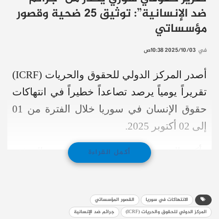
ضد الإنسانية”: توثيق 25 ضحية وقصور
مؤسساتي
في
2025/10/03 10:38ص
أصدر المركز الدولي للحقوق والحريات (ICRF)
تقريراً يومياً يرصد تصاعداً خطيراً في انتهاكات
حقوق الإنسان في سوريا خلال الفترة من 01
إلى 02 أكتوبر 2025.
وأكد التقرير أن الأنماط الجسيمة الموثقة
أكمل القراءة
للانتهاكات قد ترقى إلى “جرائم ضد الإنسانية”
بموجب المادة 7 من نظام روما الأساسي، في
الانتهاكات في سوريا
القصور المؤسساتي
حال ثبوت اتساعها أو منهجيتها
المركز الدولي للحقوق والحريات (ICRF)
جرائم ضد الإنسانية