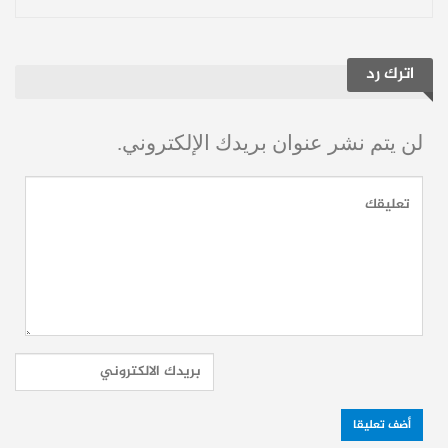
الاعتقال التعسفي والاختفاء القسري
الممنهج:
اترك رد
يشير التقرير إلى نمط من الاختفاء القسري
داخل مؤسسات الدولة،
لن يتم نشر عنوان بريدك الإلكتروني.
حيث لا يزال مصير 12 مواطناً، معظمهم من
الطائفة العلوية، مجهولاً بعد أن كان يفترض
الإفراج عنهم من سجن حمص المركزي.
و وثق المركز حالات إساءة استعمال السلطة
والتحريض الطائفي داخل مؤسسة تعليمية في
دمشق (ثانوية باب الجابية).
إلى جانب وقائع إعادة توقيف ممنهجة في دير