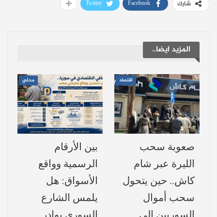
Twitter
Facebook
شارك
مع قرار الإدارة الأمريكية برئاسة دونالد ترامب
رفع العقوبات عن سوريا مؤخرًا، يبرز تساؤل
المزيد ايضا..
كبير: هل يمكن لهذا الاقتصاد الموازي، الذي
ازدهر تحت ضغط الأزمات والعقوبات لأكثر من
اقتصاد
محلي
عقد، أن يتحول إلى قوة دافعة للتعافي
الاقتصادي؟
لماذا ازدهر “اقتصاد الظل”؟
صعوبة سحب
بين الأرقام
يزداد “اقتصاد الظل” فعالية مع تفاقم الفوضى
الليرة عبر شام
الرسمية وواقع
الاقتصادية، وتراجع هيبة الدولة، وزيادة الفجوة
كاش.. حين يتحول
الأسواق: هل
بين الإنتاج المحلي والطلب الكلي، وانتشار
سحب أموال
يلمس الشارع
التهريب. كما أن تحويل المناصب الحكومية
السوريين إلى
السوري بوادر