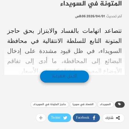
المتونة في السويداء
آخر تحديث
2026/04/01 8:06ص
تتصاعد اتهامات بالفساد والابتزاز بحق حاجز
المتونة التابع للسلطة الانتقالية في محافظة
السويداء، في ظل قيود مشددة على إدخال
البضائع إلى المحافظة، ما أدى إلى تفاقم
الأوضاع المعيشية وارتفاع كبير في الأسعار.
أكمل القراءة
وتتقاطع هذه التطورات مع الحصار المفروض
على السويداء منذ تموز/يوليو 2025.
السويداء
الفساد في سوريا
حاجز المتونة في السويداء
اتهامات مباشرة من غرفة الصناعة والتجارة
اتهمت غرفة الصناعة والتجارة في السويداء
Twitter
Facebook
شارك
حاجز قرية المتونة، الخاضع لسيطرة عناصر