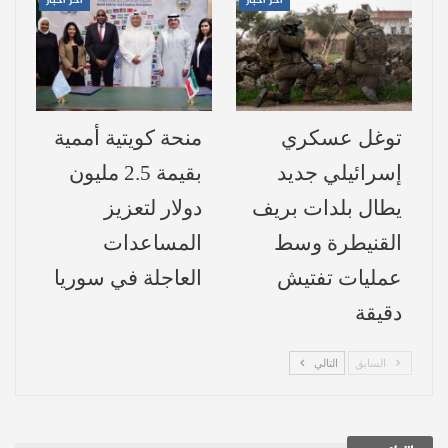
اخر اخبار
اخر اخبار
أخرى، في مشهد يعكس التمييز والاستنسابية
في اتخاذ القرار.
وأشار البيان إلى أن هذه الممارسات ترتبط
توغل عسكري
منحة كويتية أممية
بتحقيق مكاسب مالية كبيرة، من خلال استغلال
إسرائيلي جديد
بقيمة 2.5 مليون
حاجة المواطنين للمواد الأساسية، بما في ذلك
يطال بلدات بريف
دولار لتعزيز
المواد الأولية للمنشآت الصناعية ومواد البناء
القنيطرة وسط
المساعدات
وأنظمة الطاقة الشمسية، مقابل فرض مبالغ
عمليات تفتيش
العاجلة في سوريا
مالية للسماح بالمرور، ما يسهم في تضخم
دقيقة
الفساد ورفع الأسعار على حساب السكان.
وأكدت الغرفة أن هذه السياسات أدت إلى حالة
السابق
التالي
من الفوضى في السوق واحتكار غير مباشر
لبعض السلع، إلى جانب إضعاف تكافؤ الفرص