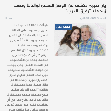
يارا صبري تكشف عن الوضع الصحي لوالدها وتصف
زوجها بـ”رفيق الدرب”
2025/09/24 8:48ص
0
طمأنت الفنانة السورية يارا
ثقافة وفن
صبري جمهورها على الحالة
الصحية لوالدها، الفنان القدير
سليم صبري، مؤكدةً أنه بخير
ويتمتع بوضع مستقر. كما
كشفت صبري، خلال لقاء مع
موقع "فوشيا"، عن تفاصيل
علاقتها بعدد من الشخصيات
في الوسط الفني، وعن جوانب
من حياتها الشخصية تطمينات
حول صحة الفنان سليم صبري
أكدت يارا صبري أن والدها في
حالة صحية جيدة ومستقرة،
وقالت: "الحمد لله بابا سليم
منيح وصحته منيحة ومستقرة،
حالياً هو قاعد مرتاح وما في أي
نشاطات فنية، بس صحياً كويس
ووضعه تمام". كما علّقت صبري