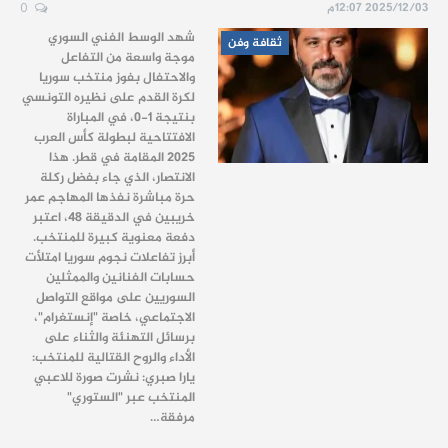
2025/12/03 12:07م
0
شهد الوسط الفني السوري
ثقافة وفن
موجة واسعة من التفاعل
والاحتفال بفوز منتخب سوريا
لكرة القدم على نظيره التونسي
بنتيجة 1-0، في المباراة
الافتتاحية لبطولة كأس العرب
2025 المقامة في قطر. هذا
الانتصار، الذي جاء بفضل ركلة
حرة مباشرة نفذها المهاجم عمر
خريبين في الدقيقة 48، اعتبر
دفعة معنوية كبيرة للمنتخب.
أبرز تفاعلات نجوم سوريا امتلأت
حسابات الفنانين والممثلين
السوريين على مواقع التواصل
الاجتماعي، خاصة "إنستغرام"،
برسائل التهنئة والثناء على
الأداء والروح القتالية للمنتخب:
يارا صبري: نشرت صورة للاعبي
المنتخب عبر "الستوري"
مرفقة…