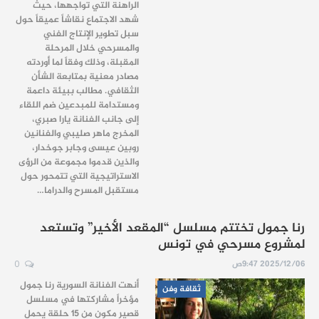
الراهنة التي تواجهها، حيث
شهد الاجتماع نقاشاً عميقاً حول
سبل تطوير الإنتاج الفني
والمسرحي خلال المرحلة
المقبلة، وذلك وفقاً لما أوردته
مصادر معنية بمتابعة الشأن
الثقافي. مطالب ببيئة داعمة
ومستدامة للمبدعين ضم اللقاء
إلى جانب الفنانة يارا صبري،
المخرج ماهر صليبي والفنانين
روبين عيسى وجابر جوخدار،
والذين قدموا مجموعة من الرؤى
الاستراتيجية التي تتمحور حول
مستقبل المسرح والدراما…
رنا جمول تختتم مسلسل “المقعد الأخير” وتستعد
لمشروع مسرحي في تونس
2025/12/06 9:47ص
0
أنهت الفنانة السورية رنا جمول
ثقافة وفن
مؤخراً مشاركتها في مسلسل
قصير مكون من 15 حلقة يحمل