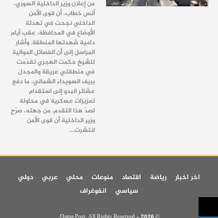
من إعلان وزير الداخلية السوري،
أنس خطاب، أن قوى الأمن
الداخلي نجحت في تهدئة
الأوضاع في المحافظة، عقب أيام
دامية شهدتها المنطقة. وأشار
المراسل إلى أن الفصائل الموالية
للشيخ حكمت الهجري تقدّمت
في منطقتي عريقة والمجدل
بريف السويداء الشمالي، ما دفع
عشائر البدو إلى استقدام
تعزيزات عسكرية في محاولة
لصدّ هذا التقدم. من جهته، صرّح
وزير الداخلية أن قوى الأمن
انتشرت…
اخر اخبار
رياضة
اقتصاد
منوعات
محلي
عربي
دولي
سياسي
انفوغراف
© 2026 - Dama Post. All Rights Reserved.