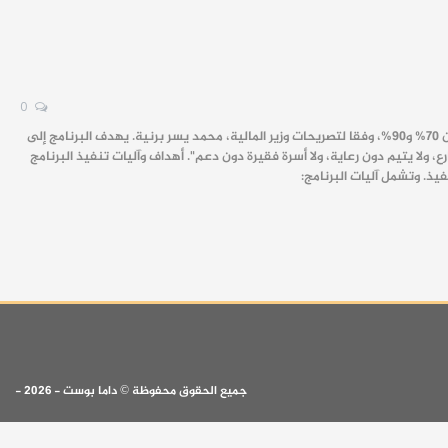
0
تستعد الحكومة السورية لإطلاق برنامج وطني شامل لمكافحة الفقر، في محاولة للتصدي لارتفاع معدلاته التي تتراوح بين 70% و90%، وفقا لتصريحات وزير المالية، محمد يسر برنية. يهدف البرنامج إلى
ولا يتيم دون رعاية، ولا أسرة فقيرة دون دعم". أهداف وآليات تنفيذ البرنامج
ذ. وتشمل آليات البرنامج:
جميع الحقوق محفوظة © داما بوست - 2026 -