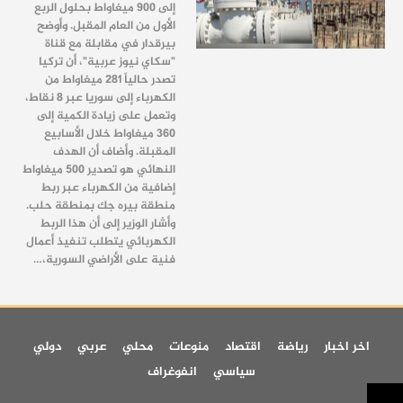
إلى 900 ميغاواط بحلول الربع
الأول من العام المقبل. وأوضح
بيرقدار في مقابلة مع قناة
"سكاي نيوز عربية"، أن تركيا
تصدر حالياً 281 ميغاواط من
الكهرباء إلى سوريا عبر 8 نقاط،
وتعمل على زيادة الكمية إلى
360 ميغاواط خلال الأسابيع
المقبلة. وأضاف أن الهدف
النهائي هو تصدير 500 ميغاواط
إضافية من الكهرباء عبر ربط
منطقة بيره جك بمنطقة حلب.
وأشار الوزير إلى أن هذا الربط
الكهربائي يتطلب تنفيذ أعمال
فنية على الأراضي السورية،…
اخر اخبار
رياضة
اقتصاد
منوعات
محلي
عربي
دولي
سياسي
انفوغراف