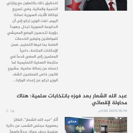
لتحقيق ذلك بالتعاون مع وزارتي
التنمية والمالية. وفي تصريح
لوكالة الأنباء السورية (سانا)
اليوم، لفت الوزير تركو إلى أن
الحكومة السورية تبذل جهوداً
دؤوبة لتحسين الوضع المعيشي
للمواطنين وتوفير الخدمات
العامة بما فيها التعليم، ضمن
الإمكانات المتاحة، داعياً
المعلمين إلى المضي قدماً في
متابعة العملية التعليمية لما
تحمله من رسالة سامية. مشروع
قانون خاص للمعلمين كشف
الوزير تركو عن إعداد الوزارة…
عبد الله الشعار بعد فوزه بانتخابات سلمية: هناك
محاولة لإقصائي
2025/10/14 11:00م
0
أثار “عبد الله الشعار”، الفائز
محلي
بعضوية مجلس الشعب عن دائرة
سلمية بريف حماة، جدلاً واسعاً