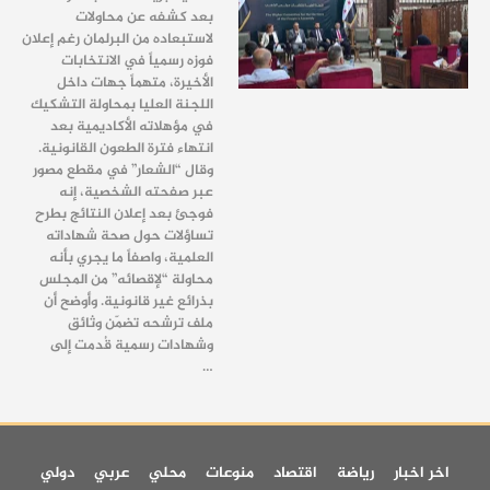
بعد كشفه عن محاولات
لاستبعاده من البرلمان رغم إعلان
فوزه رسمياً في الانتخابات
الأخيرة، متهماً جهات داخل
اللجنة العليا بمحاولة التشكيك
في مؤهلاته الأكاديمية بعد
انتهاء فترة الطعون القانونية.
وقال “الشعار” في مقطع مصور
عبر صفحته الشخصية، إنه
فوجئ بعد إعلان النتائج بطرح
تساؤلات حول صحة شهاداته
العلمية، واصفاً ما يجري بأنه
محاولة “لإقصائه” من المجلس
بذرائع غير قانونية. وأوضح أن
ملف ترشحه تضمّن وثائق
وشهادات رسمية قُدمت إلى
…
اخر اخبار
رياضة
اقتصاد
منوعات
محلي
عربي
دولي