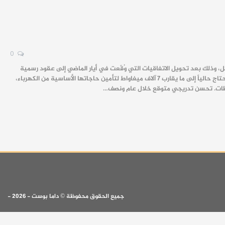
0
بل، وذلك بعد تحويل الاتفاقيات التي وُقّعت في أيار الماضي إلى عقود رسمية
وأعمال ميدانية. وأكد مدير الاتصال الحكومي في الوزارة، أحمد السليمان، في تصريح لقناة "الإخبارية السورية"، أن سوريا تحتاج حالياً إلى ما يقارب 7 آلاف ميغاواط لتأمين حاجاتها الأساسية من الكهرباء،
فظات. تحسن تدريجي متوقع خلال عام ونصف…
جميع الحقوق محفوظة © داما بوست - 2026 -