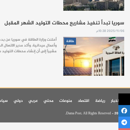
سوريا تبدأ تنفيذ مشاريع محطات التوليد الشهر المقبل
2025/11/06 10:38م
أعلنت وزارة الطاقة في سوريا عن بدء 
طاقة
مشيراً إلى أن إنشاء محطات التولي
اخر اخبار
رياضة
اقتصاد
منوعات
محلي
عربي
دولي
سيا
© 2026 - Dama Post. All Rights Reserved.