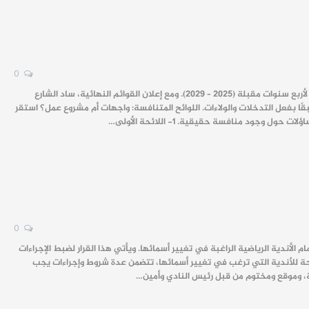
0
يجري اتحاد كرة القدم السوري بعد غد الخميس (20 نوفمبر 2025) انتخاباته لتحديد اللجنة التنفيذية التي ستقود اللعبة لأربع سنوات مقبلة (2025 – 2029). ومع إعلان القوائم النهائية، ساد الشارع
بفعل التدخلات والولاءات. اللوائح المتنافسة: واجهات أم مشروع عمل؟ استقر
جود منافسة حقيقية. 1- اللائحة الأولى…
0
ى تنظيم وتثبيت هوية الأندية، أعلنت وزارة الرياضة والشباب السورية فتح فترة زمنية مدتها 15 يومًا أمام الأندية الرياضية الراغبة في تغيير أسمائها. ويأتي هذا القرار لضبط الإجراءات
واضحة للأندية التي ترغب في تغيير أسمائها، تتضمن عدة شروط وإجراءات يجب
ظة، وموقع ومختوم من قبل رئيس النادي وأمين…