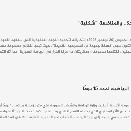
ة.. والمنافسة “شكلية”
 تكون سوى "نسخة جديدة من المسرحية القديمة"، حيث تبدو النتائج محسومة مسبقًا 
 كلتاهما مدعومتان ومقربتان من مركز القرار في الرياضة السورية، مما أثار التساؤلات حول و
ية لمدة 15 يومًا
في خطوة تهدف إل
يد على الأثر المعنوي الذي يحمله الاسم للنادي وجماهيره. كما حددت الوزارة آلية 
 كتاب رسمي موجه إلى وزارة الرياضة والشباب عبر المديرية التابعة لها في المحاف