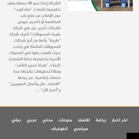
الشركة إدارة نحو 40 محطة وقود
حكومية تابعة لـ "سادكوب"،
دون الإعلان عن فتح باب
المنافسة أو تقديم عروض
لشركات أخرى.
من هي شركة
طيبة للمحروقات؟
تُعرف شركة
"طيبة" بأنها من أبرز شركات
المحروقات العاملة في إدلب،
حيث ظهرت بقوة في السنوات
الأخيرة باعتبارها ذراعًا اقتصاديًا
تابعًا لـ "هيئة تحرير الشام"،
وفقًا لتحقيقات نشرتها عدة
منصات إعلامية، من بينها
"اقتصاد، مال وأعمال السوريين"
و"أخبار الآن".
…
اخر اخبار
رياضة
اقتصاد
منوعات
محلي
عربي
دولي
سياسي
انفوغراف