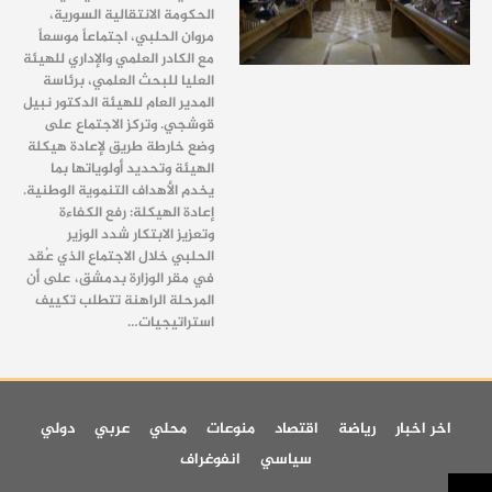
الحكومة الانتقالية السورية،
مروان الحلبي، اجتماعاً موسعاً
مع الكادر العلمي والإداري للهيئة
العليا للبحث العلمي، برئاسة
المدير العام للهيئة الدكتور نبيل
قوشجي. وتركز الاجتماع على
وضع خارطة طريق لإعادة هيكلة
الهيئة وتحديد أولوياتها بما
يخدم الأهداف التنموية الوطنية.
إعادة الهيكلة: رفع الكفاءة
وتعزيز الابتكار شدد الوزير
الحلبي خلال الاجتماع الذي عُقد
في مقر الوزارة بدمشق، على أن
المرحلة الراهنة تتطلب تكييف
استراتيجيات…
اخر اخبار
رياضة
اقتصاد
منوعات
محلي
عربي
دولي
سياسي
انفوغراف