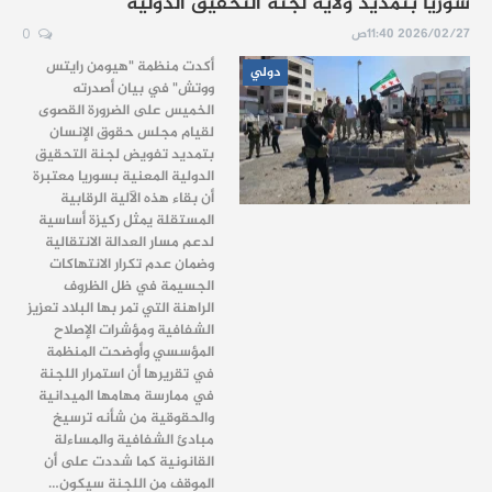
سوريا بتمديد ولاية لجنة التحقيق الدولية
2026/02/27 11:40ص
0
أكدت منظمة "هيومن رايتس
دولي
ووتش" في بيان أصدرته
الخميس على الضرورة القصوى
لقيام مجلس حقوق الإنسان
بتمديد تفويض لجنة التحقيق
الدولية المعنية بسوريا معتبرة
أن بقاء هذه الآلية الرقابية
المستقلة يمثل ركيزة أساسية
لدعم مسار العدالة الانتقالية
وضمان عدم تكرار الانتهاكات
الجسيمة في ظل الظروف
الراهنة التي تمر بها البلاد تعزيز
الشفافية ومؤشرات الإصلاح
المؤسسي وأوضحت المنظمة
في تقريرها أن استمرار اللجنة
في ممارسة مهامها الميدانية
والحقوقية من شأنه ترسيخ
مبادئ الشفافية والمساءلة
القانونية كما شددت على أن
الموقف من اللجنة سيكون…