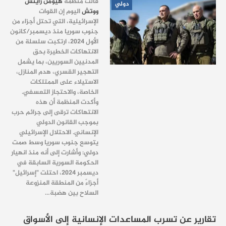
قالت منظمة
هيومن رايتس
دولي
ووتش
اليوم إن القوات
الإسرائيلية، التي تحتل أجزاء من
جنوب سوريا منذ ديسمبر/كانون
الأول 2024، ارتكبت سلسلة من
الانتهاكات الخطيرة بحق
المدنيين السوريين، بما يشمل
التهجير القسري، هدم المنازل،
الاستيلاء على الممتلكات
الخاصة، والاحتجاز التعسفي.
وأكدت المنظمة أن هذه
الانتهاكات ترقى إلى جرائم حرب
بموجب القانون الدولي
الإنساني.
الاحتلال الإسرائيلي
يتوسع جنوب سوريا وسط صمت
دولي:
وأشارت إلى أنه منذ انهيار
الحكومة السورية السابقة في
ديسمبر 2024، احتلت "إسرائيل"
أجزاءً من المنطقة المنزوعة
السلاح بين هضبة
…
تقارير عن تسرب المساعدات الإنسانية إلى الأسواق