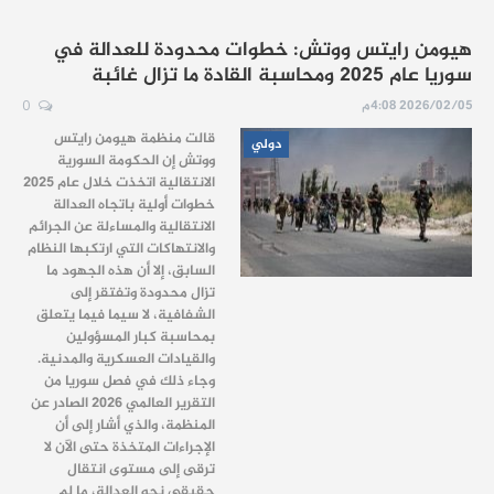
هيومن رايتس ووتش: خطوات محدودة للعدالة في
سوريا عام 2025 ومحاسبة القادة ما تزال غائبة
2026/02/05 4:08م
0
قالت منظمة هيومن رايتس
دولي
ووتش إن الحكومة السورية
الانتقالية اتخذت خلال عام 2025
خطوات أولية باتجاه العدالة
الانتقالية والمساءلة عن الجرائم
والانتهاكات التي ارتكبها النظام
السابق، إلا أن هذه الجهود ما
تزال محدودة وتفتقر إلى
الشفافية، لا سيما فيما يتعلق
بمحاسبة كبار المسؤولين
والقيادات العسكرية والمدنية.
وجاء ذلك في فصل سوريا من
التقرير العالمي 2026 الصادر عن
المنظمة، والذي أشار إلى أن
الإجراءات المتخذة حتى الآن لا
ترقى إلى مستوى انتقال
حقيقي نحو العدالة، ما لم