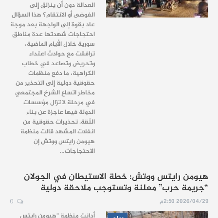
العدالة دون أن ينزلق إلى
الفوضى أو الانتقام؟ هذا السؤال
عاد بقوة إلى الواجهة بعد موجة
احتجاجات شهدتها عدة مناطق
سورية خلال الأيام الماضية،
ترافقت مع حوادث اعتداء
وتحريض وتصاعد في خطاب
الكراهية، ما دفع منظمات
حقوقية دولية إلى التحذير من
مخاطر اتساع الشرخ المجتمعي
في مرحلة لا تزال مؤسسات
الدولة فيها عاجزة عن بناء
الثقة. تحذيرات حقوقية من
انفلات المشهد قالت منظمة
هيومن رايتس ووتش إن
الاحتجاجات…
هيومن رايتس ووتش: خطة الاستيطان في الجولان
“جريمة حرب” معلنة وتستوجب ملاحقة دولية
2026/04/29 2:50م
0
أدانت منظمة "هيومن رايتس