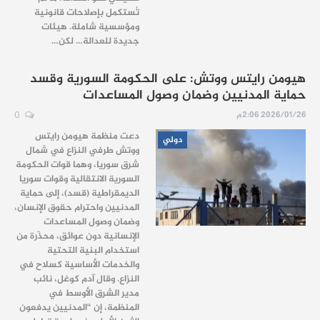
تُستكمل بإصلاحات قانونية
ومؤسسية شاملة. هيئات
جديدة للعدالة… لكن…
هيومن رايتس ووتش: على الحكومة السورية وقسد
حماية المدنيين وضمان وصول المساعدات
2026/01/26 2:06م
0
دعت منظمة هيومن رايتس
دولي
ووتش طرفي النزاع في شمال
شرق سوريا، وهما قوات الحكومة
السورية الانتقالية وقوات سوريا
الديمقراطية (قسد)، إلى حماية
المدنيين واحترام حقوق الإنسان،
وضمان وصول المساعدات
الإنسانية دون عوائق، محذّرة من
استخدام البنية التحتية
والخدمات الأساسية كسلاح في
النزاع. وقال آدم كوغل، نائب
مدير الشرق الأوسط في
المنظمة، إن “المدنيين يدفعون