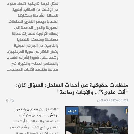
تمثل فرصة تاريخية لإنهاء عقود
من الإفلات من العقاب. أولوية
للعدالة الشاملة ومشاركة
الضحايا ويدعو التقرير السلطات
السورية والدول الداعمة إلى
إعطاء الأولوية لمسارات عدالة
مستقلة ومنصفة للضحايا
والناجين من الجرائم الدولية،
بغض النظر عن هوية المرتكبين.
وشدد على ضرورة إشراك الضحايا
والمجتمع المدني والخبراء في
صياغة وتنفيذ الآليات المحلية…
منظمات حقوقية عن أحداث الساحل: السؤال كان:
“أنت علوي؟”… والإجابة رصاصة”
2025/09/23 9:48ص
0
قالت كل من
هيومن رايتس
دولي
ووتش
، وسوريون من أجل
الحقيقة والعدالة، والأرشيف
السوري في تقرير مشترك صدر
اليوم، إن الحكومة السورية