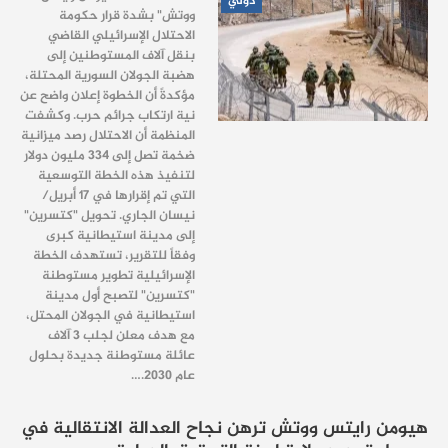
دولي
ووتش" بشدة قرار حكومة
الاحتلال الإسرائيلي القاضي
بنقل آلاف المستوطنين إلى
هضبة الجولان السورية المحتلة،
مؤكدةً أن الخطوة إعلان واضح عن
نية ارتكاب جرائم حرب. وكشفت
المنظمة أن الاحتلال رصد ميزانية
ضخمة تصل إلى 334 مليون دولار
لتنفيذ هذه الخطة التوسعية
التي تم إقرارها في 17 أبريل/
نيسان الجاري. تحويل "كتسرين"
إلى مدينة استيطانية كبرى
وفقاً للتقرير، تستهدف الخطة
الإسرائيلية تطوير مستوطنة
"كتسرين" لتصبح أول مدينة
استيطانية في الجولان المحتل،
مع هدف معلن لجلب 3 آلاف
عائلة مستوطنة جديدة بحلول
عام 2030.…
هيومن رايتس ووتش ترهن نجاح العدالة الانتقالية في