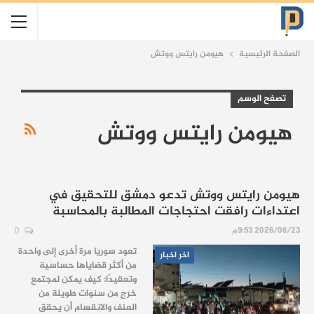
الصفحة الرئيسية
هيومن رايتس ووتش
تصفح الوسم
هيومن رايتس ووتش
هيومن رايتس ووتش تدعو دمشق للتحقيق في
اعتداءات رافقت احتجاجات المطالبة بالمحاسبة
2026/06/23 9:53م
0
تعود سوريا مرة أخرى إلى واحدة
اخر اخبار
من أكثر قضاياها حساسية
وتعقيدًا: كيف يمكن لمجتمع
خرج من سنوات طويلة من
العنف والانقسام أن يحقق