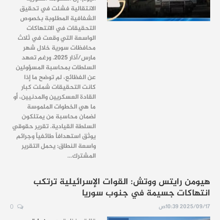
الانتقالية فشلت في تحقيق
الشفافية المطلوبة بخصوص
التحقيقات في الانتهاكات
الواسعة التي وقعت في ثلاث
محافظات سورية خلال شهر
مارس/آذار 2025. ورغم تعهد
السلطات بمحاسبة المسؤولين
عن الفظائع، لم توضح ما إذا
كانت التحقيقات شملت كبار
القادة العسكريين والمدنيين، أو
ما هي الخطوات الملموسة
لضمان محاسبة من يمتلكون
السلطة القيادية. تقرير حقوقي
يوثق استهدافاً طائفياً وجرائم
واسعة النطاق: يحمل التقرير
المشترك…
هيومن رايتس ووتش: القوات الإسرائيلية ترتكب
انتهاكات جسيمة في جنوب سوريا
2025/09/17 10:39ص
0