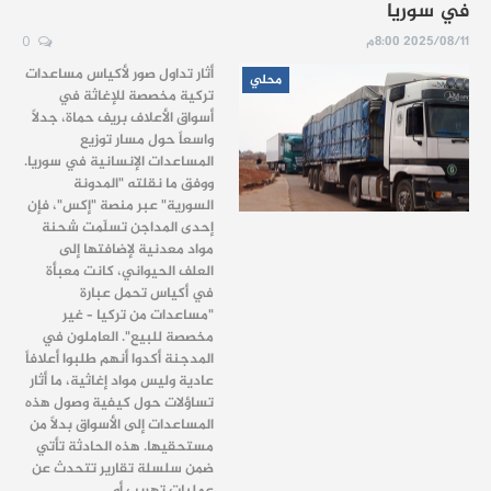
في سوريا
2025/08/11 8:00م
0
أثار تداول صور لأكياس مساعدات
محلي
تركية مخصصة للإغاثة في
أسواق الأعلاف بريف حماة، جدلاً
واسعاً حول مسار توزيع
المساعدات الإنسانية في سوريا.
ووفق ما نقلته "المدونة
السورية" عبر منصة "إكس"، فإن
إحدى المداجن تسلّمت شحنة
مواد معدنية لإضافتها إلى
العلف الحيواني، كانت معبأة
في أكياس تحمل عبارة
"مساعدات من تركيا – غير
مخصصة للبيع". العاملون في
المدجنة أكدوا أنهم طلبوا أعلافاً
عادية وليس مواد إغاثية، ما أثار
تساؤلات حول كيفية وصول هذه
المساعدات إلى الأسواق بدلاً من
مستحقيها. هذه الحادثة تأتي
ضمن سلسلة تقارير تتحدث عن