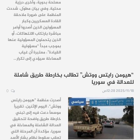
مسلحة بدوية، وأخرى درزية
محلية. وفي بيان مطوّل، شددت
المنظمة على ضرورة ملاحقة
القادة العسكريين وكبار
المسؤولين الذين أصدروا أوامر
مباشرة بارتكاب الانتهاكات، أو
الذين يتحملون المسؤولية عنها
بموجب مبدأ “مسؤولية
القيادة”، معتبرة أن غياب
المساءلة سيؤدي إلى تكرار…
“هيومن رايتس ووتش” تطالب بخارطة طريق شاملة
للعدالة في سوريا
2025/11/18 12:28ص
0
أصدرت منظمة "هيومن رايتس
سياسي
ووتش"، اليوم الإثنين، تقريراً
موسعاً دعت فيه إلى تبني
خارطة طريق واضحة لتحقيق
العدالة الشاملة والمساءلة في
سوريا، مؤكدة أن المرحلة التي
تعقب سقوط نظام بشار الأسد