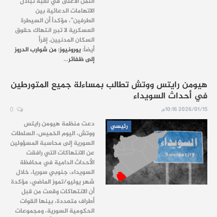
الثمن الأعلى في لعبة تبادل
الاتهامات الدعائية بين
الطرفين”، مؤكداً أن السيطرة
العسكرية لا تبرر انتهاك حقوق
السكان المدنيين. إقرأ
أيضاً:
يورونيوز: من شوارب الدروز
إلى ظفائر
…
هيومن رايتس ووتش تطالب بمساءلة جميع المتورطين
في أحداث السويداء
2026/01/15 10:16م
0
دعت منظمة هيومن رايتس
رئيسي
ووتش، اليوم الخميس، السلطات
السورية إلى محاسبة المسؤولين
عن الانتهاكات التي رافقت
الأحداث الدامية في محافظة
السويداء، جنوبي سوريا، خلال
شهر يوليو/تموز الماضي، مؤكدة
أن الانتهاكات وقعت من قبل
أطراف متعددة، بينها القوات
الحكومية السورية، ومجموعات