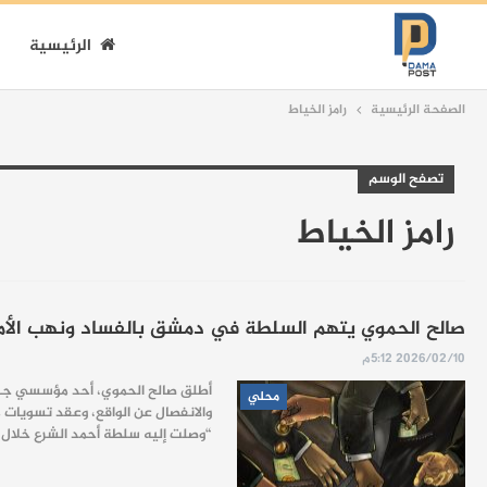
الرئيسية
الصفحة الرئيسية
رامز الخياط
تصفح الوسم
رامز الخياط
صالح الحموي يتهم السلطة في دمشق بالفساد ونهب الأم
2026/02/10 5:12م
أطلق صالح الحموي، أحد مؤسسي جبهة 
محلي
والانفصال عن الواقع، وعقد تسويات 
“وصلت إليه سلطة أحمد الشرع خلال عا