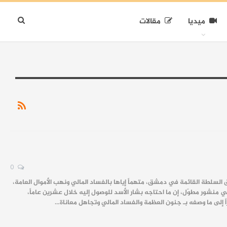
ميديا
مقالات
0
لسلطة القائمة في دمشق، متهماً إياها بالفساد المالي ونهب الأموال العامة،
نشور مطوّل، إن ما احتاجه بشار الأسد للوصول إليه خلال عشرين عاماً،
اً إلى ما وصفه بـ جنون العظمة والفساد المالي وتجاهل معاناة…