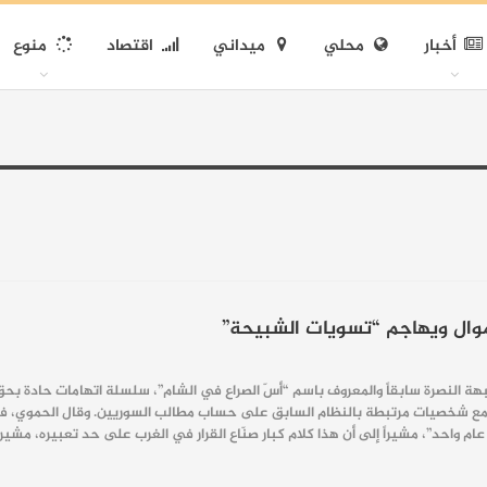
أخبار
محلي
ميداني
اقتصاد
منوع
وال ويهاجم “تسويات الشبيحة”
النصرة سابقاً والمعروف باسم “أسّ الصراع في الشام”، سلسلة اتهامات حادة بحق ا
مع شخصيات مرتبطة بالنظام السابق على حساب مطالب السوريين. وقال الحموي، في م
م واحد”، مشيراً إلى أن هذا كلام كبار صنّاع القرار في الغرب على حد تعبيره، مشير