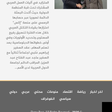
المتزايد في آليات العمل العربي
المشترك تحت قبة المنظمة
الدولية حيث أكدت البعثة
الدائمة لسوريا عبر حسابها
الرسمي على منصة "إكس"
اعتزازها بقيادة التكتل العربي
خلال هذه الفترة تنسيق رفيع
المستوى وتحديد الأولويات وفي
أولى خطواتها الدبلوماسية بعد
تسلم المهام، عقد السفير
إبراهيم عُلبي اجتماعاً ثنائياً مع
السفير ماجد عبد الفتاح عبد
العزيز، المراقب الدائم لجامعة
الدول العربية لدى الأمم…
اخر اخبار
رياضة
اقتصاد
منوعات
محلي
عربي
دولي
سياسي
انفوغراف