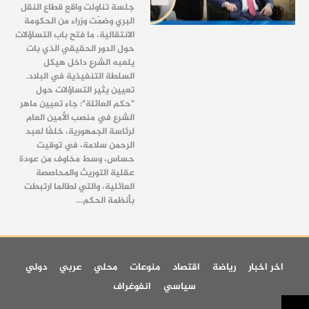
جلسة تناولت واقع قطاع النقل
البري وضمّت وزراء من الحكومة
الانتقالية، ما فتح باب التساؤلات
حول الدور الحقيقي الذي بات
يلعبه الشرع داخل هيكل
السلطة التنفيذية في البلاد.
تعيين يثير التساؤلات حول
"حكم العائلة":
جاء تعيين ماهر
الشرع في منصب الأمين العام
لرئاسة الجمهورية، خلفًا لعبد
الرحمن سلامة، في توقيت
حساس، وسط مخاوف من عودة
عقلية التوريث والمحاصصة
العائلية، والتي لطالما ارتبطت
بأنظمة الحكم
…
اخر اخبار
رياضة
اقتصاد
منوعات
محلي
عربي
دولي
سياسي
انفوغراف