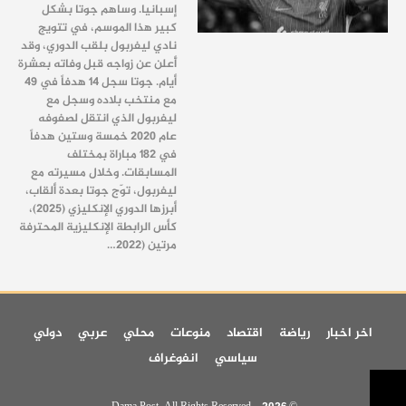
إسبانيا. وساهم جوتا بشكل
كبير هذا الموسم، في تتويج
نادي ليفربول بلقب الدوري، وقد
أَعلن عن زواجه قبل وفاته بعشرة
أيام. جوتا سجل 14 هدفاً في 49
مع منتخب بلاده وسجل مع
ليفربول الذي انتقل لصفوفه
عام 2020 خمسة وستين هدفاً
في 182 مباراة بمختلف
المسابقات. وخلال مسيرته مع
ليفربول، توّج جوتا بعدة ألقاب،
أبرزها الدوري الإنكليزي (2025)،
كأس الرابطة الإنكليزية المحترفة
مرتين (2022…
اخر اخبار
رياضة
اقتصاد
منوعات
محلي
عربي
دولي
سياسي
انفوغراف