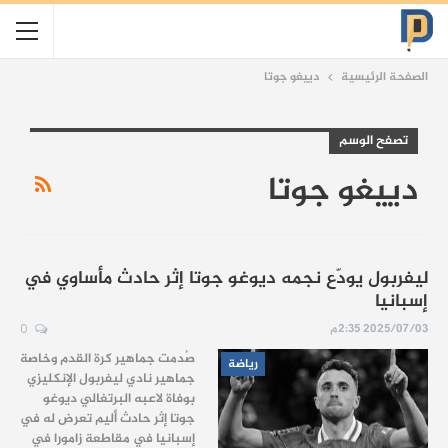
الصفحة الرئيسية
دييغو جوتا
تصفح الوسم
دييغو جوتا
ليفربول يودّع نجمه ديوغو جوتا إثر حادث مأساوي في
إسبانيا
2025/07/03 2:35م
0
صُدمت جماهير كرة القدم وخاصة
رياضة
جماهير نادي ليفربول الإنكليزي
بوفاة لاعبه البرتغالي ديوغو
جوتا إثر حادث أليم تعرض له في
إسبانيا في مقاطعة زامورا في