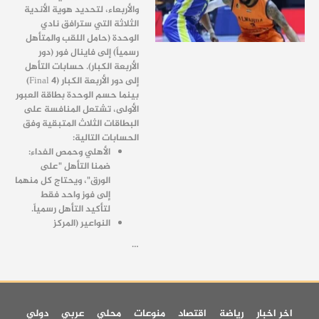
والأربعاء، لتحديد هوية الأندية
الثلاثة التي سترافق نادي
الوحدة (حامل اللقب والمتأهل
رسمياً) إلى فاينال فور (دور
الأربعة الكبار). حسابات التأهل
إلى دور الأربعة الكبار (Final 4)
بينما حسم الوحدة بطاقة العبور
الأولى، تشتعل المنافسة على
البطاقات الثلاث المتبقية وفق
الحسابات التالية:
الأهلي وحمص الفداء:
ضمنا التأهل "على
الورق"، ويحتاج كل منهما
إلى فوز واحد فقط
لتأكيد التأهل رسمياً.
النواعير (المركز
…
اخر اخبار
رياضة
اقتصاد
منوعات
محلي
عربي
دولي