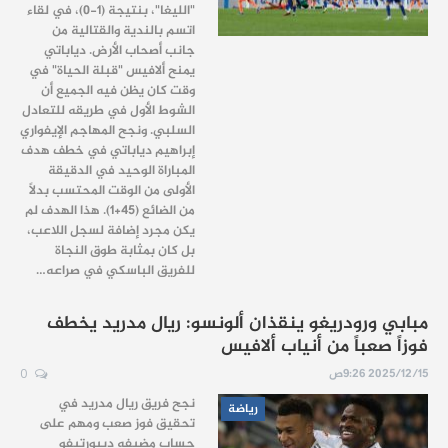
"الليغا"، بنتيجة (1-0)، في لقاء
اتسم بالندية والقتالية من
جانب أصحاب الأرض. دياباتي
يمنح ألافيس "قبلة الحياة" في
وقت كان يظن فيه الجميع أن
الشوط الأول في طريقه للتعادل
السلبي. ونجح المهاجم الإيفواري
إبراهيم دياباتي في خطف هدف
المباراة الوحيد في الدقيقة
الأولى من الوقت المحتسب بدلاً
من الضائع (45+1). هذا الهدف لم
يكن مجرد إضافة لسجل اللاعب،
بل كان بمثابة طوق النجاة
للفريق الباسكي في صراعه…
مبابي ورودريغو ينقذان ألونسو: ريال مدريد يخطف
فوزاً صعباً من أنياب ألافيس
2025/12/15 9:26ص
0
نجح فريق ريال مدريد في
رياضة
تحقيق فوز صعب ومهم على
حساب مضيفه ديبورتيفو