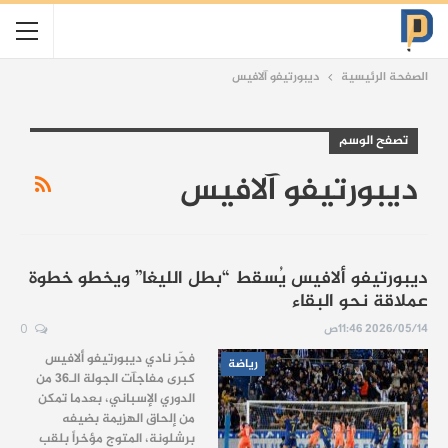
الصفحة الرئيسية
ديبورتيفو آلافيس
تصفح الوسم
ديبورتيفو آلافيس
ديبورتيفو ألافيس يُسقط “بطل الليغا” ويخطو خطوة
عملاقة نحو البقاء
2026/05/14 11:46ص
0
فجّر نادي ديبورتيفو ألافيس
رياضة
كبرى مفاجآت الجولة الـ36 من
الدوري الإسباني، بعدما تمكن
من إلحاق الهزيمة بضيفه
برشلونة، المتوج مؤخراً بلقب