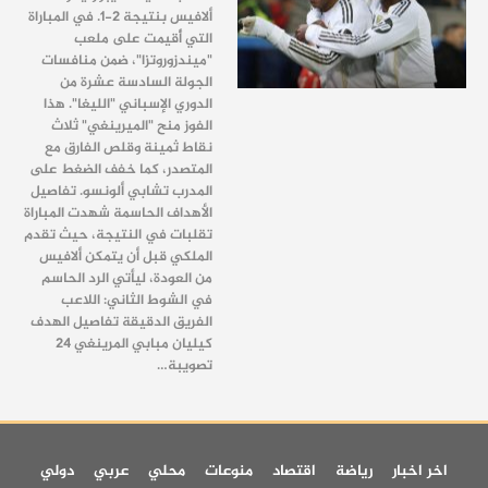
ألافيس بنتيجة 2-1. في المباراة
التي أُقيمت على ملعب
"ميندزوروتزا"، ضمن منافسات
الجولة السادسة عشرة من
الدوري الإسباني "الليغا". هذا
الفوز منح "الميرينغي" ثلاث
نقاط ثمينة وقلص الفارق مع
المتصدر، كما خفف الضغط على
المدرب تشابي ألونسو. تفاصيل
الأهداف الحاسمة شهدت المباراة
تقلبات في النتيجة، حيث تقدم
الملكي قبل أن يتمكن ألافيس
من العودة، ليأتي الرد الحاسم
في الشوط الثاني: اللاعب
الفريق الدقيقة تفاصيل الهدف
كيليان مبابي المرينغي 24
تصويبة…
اخر اخبار
رياضة
اقتصاد
منوعات
محلي
عربي
دولي