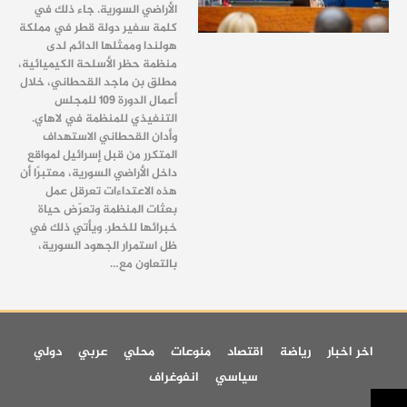
الأراضي السورية. جاء ذلك في
كلمة سفير دولة قطر في مملكة
هولندا وممثلها الدائم لدى
منظمة حظر الأسلحة الكيميائية،
مطلق بن ماجد القحطاني، خلال
أعمال الدورة 109 للمجلس
التنفيذي للمنظمة في لاهاي.
وأدان القحطاني الاستهداف
المتكرر من قبل إسرائيل لمواقع
داخل الأراضي السورية، معتبرًا أن
هذه الاعتداءات تعرقل عمل
بعثات المنظمة وتعرّض حياة
خبرائها للخطر. ويأتي ذلك في
ظل استمرار الجهود السورية،
بالتعاون مع…
اخر اخبار
رياضة
اقتصاد
منوعات
محلي
عربي
دولي
سياسي
انفوغراف