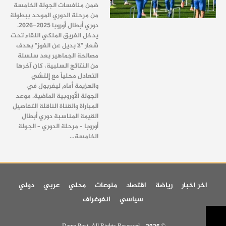
ضمن منافسات الجولة الخامسة
من مرحلة الدوري الموحد ببطولة
دوري أبطال أوروبا 2025-2026.
يدخل الفريق الملكي اللقاء تحت
شعار "لا بديل عن الفوز" بهدف
مصالحة الجماهير بعد سلسلة
من النتائج السلبية، كان آخرها
التعادل محلياً مع إلتشي
والهزيمة أمام ليفربول في
الجولة الأوروبية الماضية. موعد
المباراة والقناة الناقلة التفاصيل
القيمة المناسبة دوري أبطال
أوروبا – مرحلة الدوري – الجولة
الخامسة…
اخر اخبار
رياضة
اقتصاد
منوعات
محلي
عربي
دولي
سياسي
انفوغراف