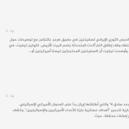
0
لحرس الثوري الإيراني لسفينتين في مضيق هرمز، بالتزامن مع توضيحات حول
نتهك وقف إطلاق النار أكدت المتحدثة باسم البيت الأبيض، كارولين ليفيت، في
. وأوضحت ليفيت أن السفينتين المحتجزتين ليستا أميركيتين أو…
0
رية لتدمير "أهداف عسكرية بارزة للأعداء الأميركيين والإسرائيليين". وكشف