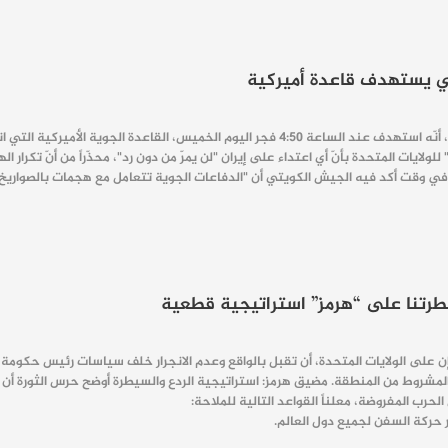
ني يستهدف قاعدة أميركية
أعلن حرس الثورة الإسلامية في إيران، أنّه استهدف عند الساعة 4:50 فجر اليوم
ياً" للولايات المتحدة بأنّ أي اعتداء على إيران "لن يمرّ من دون رد"، محذّراً من أنّ تكر
ي وقت أكد فيه الجيش الكويتي أن "الدفاعات الجوية تتعامل مع هجمات بالصواريخ
يطرتنا على “هرمز” استراتيجية قطعية
ن على الولايات المتحدة، أن تقبل بالواقع وعدم الانجرار خلف سياسات رئيس حكومة ال
المشروط من المنطقة. مضيق هرمز: استراتيجية الردع والسيطرة أوضح حرس الثورة أن
لحرب المفروضة، معلناً القواعد التالية للملاحة:
ر حركة السفن لجميع دول العالم.