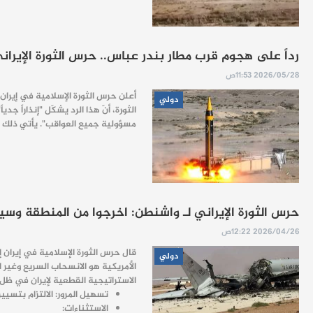
رداً على هجوم قرب مطار بندر عباس.. حرس الثورة الإيرا
2026/05/28 11:53ص
دولي
الثورة، أنّ هذا الرد يشكّل "إنذاراً جد
مسؤولية جميع العواقب". يأتي ذلك ف
حرس الثورة الإيراني لـ واشنطن: اخرجوا من المنطقة وس
2026/04/26 12:22ص
قال حرس الثورة الإسلامية في إيران إ
دولي
الأمريكية هو الانسحاب السريع وغير 
الاستراتيجية القطعية لإيران في ظل ا
تسهيل المرور: الالتزام بتسيي
الاستثناءات: