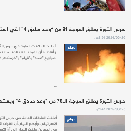
…
حرس الثورة يطلق الموجة 81 من “وعد صادق 4” التي استهدفت أكثر من 70 موقعاً للاحتلال
2026/03/26 2:30ص
أعلنت العلاقات العامة في حرس الثورة الإسلامية إطلاق الموجة الـ81 من عملية "الوعد الصادق 4"، إ
دولي
صواريخ "عماد" و"قيام" و"خرمشهر 4" و"قدر" الدقيقة على مراحل متعددة. ووفق المعطيات الميدانية، أشارت إلى تصاعد خسائر الكيان الصهيوني، ولا سيما بعد الموجات
…
حرس الثورة يطلق الموجة الـ76 من “وعد صادق 4” ويستهدف قواعد أميركية وكيان الاحتلال
2026/03/23 11:47م
دولي
الإسرائيلي. وأوضح البيان أنّ القوا
في البحرين. ولفت البيان إلى أنّ الا