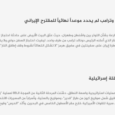
ترامب لم يحدد موعداً نهائياً للمقترح الإيراني
عة بشأن التوتر بين واشنطن وطهران، حيث علّق البيت الأبيض على حادثة احتجاز ا
ار الذي أعلنه الرئيس دونالد ترامب من طرف واحد. ليفيت: احتجاز السفن دولي ولا ي
رة إيران على سفينتين في مضيق هرمز "لا تشكل انتهاكاً لشروط وقف إطلاق النار"
لة إسرائيلية
ق شمل صواريخ كروز من طراز "قدير"، وصواريخ بالستية، وأسراباً من المسيرات الانتحا