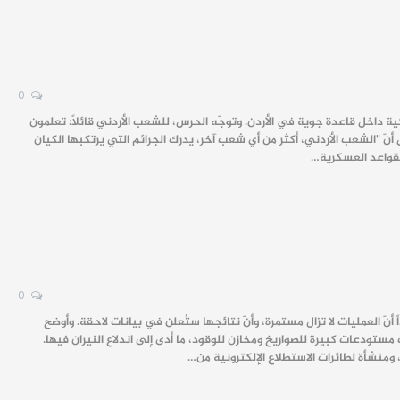
0
ركية داخل قاعدة جوية في الأردن. وتوجّه الحرس، للشعب الأردني قائلاً: تعلمون
 أنّ "الشعب الأردني، أكثر من أي شعب آخر، يدرك الجرائم التي يرتكبها الكيان
القواعد العسكرية…
0
 أنّ العمليات لا تزال مستمرة، وأنّ نتائجها ستُعلن في بيانات لاحقة. وأوضح
ستودعات كبيرة للصواريخ ومخازن للوقود، ما أدى إلى اندلاع النيران فيها.
ومنشأة لطائرات الاستطلاع الإلكترونية من…