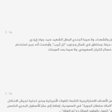
0
شملت حيفا، ديمونا، الخضيرة قرب حيفا، ومناطق في شمال وجنوب "تل أبيب". وأوضحت أنه جرى استخدام
0
ن إطلاق الموجة الـ76 من عملية "وعد صادق 4"، مؤكّدةً استهداف جملة من الأهداف الاستراتيجية التابعة للقوات الأميركية وبنى تحتية لجيش الاحتلال
ق و"الملك سلطان الجوية" في السعودية، إضافة إلى مقرّ الأسطول البحري الخامس
" (تعمل بالوقود السائل) و"ذو الفقار"…