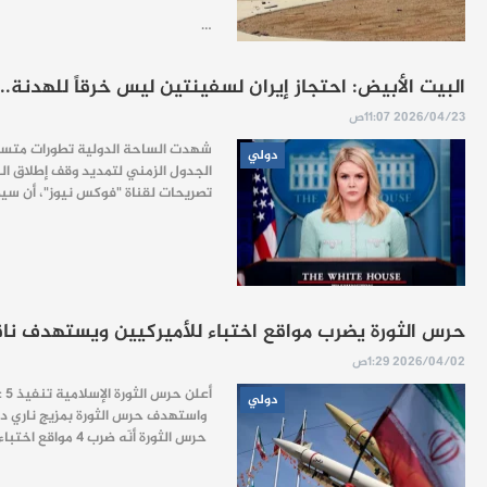
…
البيت الأبيض: احتجاز إيران لسفينتين ليس خرقاً للهدنة.. و
2026/04/23 11:07ص
شهدت الساحة الدولية تطورات متسار
دولي
الجدول الزمني لتمديد وقف إطلاق الن
تصريحات لقناة "فوكس نيوز"، أن سيط
حرس الثورة يضرب مواقع اختباء للأميركيين ويستهدف ناق
2026/04/02 1:29ص
أعلن حرس الثورة الإسلامية تنفيذ 5 عمليات استراتيجية واسعة النطاق، دشّنت المرحلة الثانية من الموجة الـ89 لعملية "وعد صادق 4" والتي أطلقتها إيران رداً على العدوان الأميركي الإسرائيلي.
دولي
واستهدف حرس الثورة بمزيجٍ ناري دقي
حرس الثورة أنّه ضرب 4 مواقع اختباء سرية للقوات الأميركية خارج مقر الأسطول الخامس في البحرين. وأكّد "الحرس" وقوع إصابات محققة، حيث