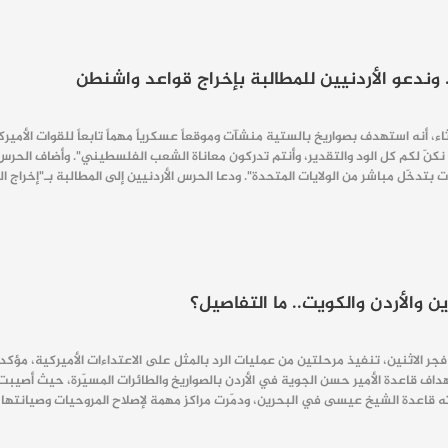
. وندعو الأردنيين للمطالبة بإخراج قواعد واشنطن
اثاء، أنه استهدف بصواريخ بالستية منشآت وموقعاً عسكرياً مهماً تابعاً للقوات الأمي
، بل نكنّ لكم كل الود والتقدير، وأنتم تدركون معاناة الشعب الفلسطيني". وأضاف الحرس
ت بتدخّل مباشر من الولايات المتحدة". ودعا الحرس الأردنيين إلى المطالبة بـ"إخراج 
 والأردن والكويت.. ما التفاصيل؟
 فجر الاثنين، تنفيذ مرحلتين من عمليات الرد بالمثل على الاعتداءات الأميركية، مؤكداً
اف قاعدة الأمير حسن الجوية في الأردن بالصواريخ والطائرات المسيّرة، حيث أصيبت م
ه قاعدة الشيخ عيسى في البحرين، ودمّرت مراكز مهمة لإصلاح المروحيات وصيانتها، 