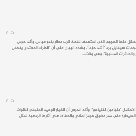
0
 الخميس، القاعدة الجوية الأميركية التي انطلق منها الهجوم الذي استهدف نقطة قرب مطار بندر عباس. وأكد حرس
ار الهجمات سيقابل برد "أشدّ حزماً". وشدّد البيان على أنّ "الطرف المعتدي يتحمّل
 والطائرات المسيرة". وفي وقت…
0
احتلال "بنيامين نتنياهو". وأكد الحرس أن الخيار الوحيد المتبقي للقوات
 السيطرة على ممر مضيق هرمز المائي والحفاظ على آثارها الردعية تمثل