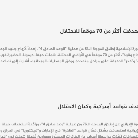
هداءً لأرواح جنود الوطن والشهداء، ولا سيما الجندي البطل الشهيد سيد جواد إيزدي.
وأفادت بأن العملية استهدفت، "بنجاح وقوة"، أكثر من 70 موقعاً في الأراضي المحتلة، 
أعلنت العلاقات العامّة في حرس الثورة الإيراني ع
ت الإيرانية استهدفت بشكل فعّال قواعد "الظفرة" في الإمارات و"فيكتوريا" في العرا
ستهدافات نُفّذت بواسطة أسراب من الطائرات المسيّرة وصواريخ ثقيلة شملت نوع "قيام