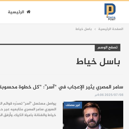
الرئيسية
الصفحة الرئيسية
باسل خياط
تصفح الوسم
باسل خياط
سامر المصري يثير الإعجاب في “آسر”: “كل خطوة محسوبة، 
2025/07/08 4:06م
يواصل مسلسل "آسر" تصدّره قوائم الم
غير مصنف
السوري سامر المصري متابعيه عبر 
خياط والفنانة باميلا الكيك. وأرفق ا