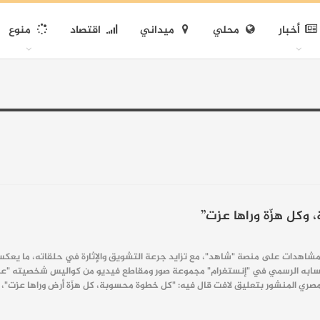
أخبار
محلي
ميداني
اقتصاد
منوع
وكل هزّة وراها عزت”
شاهدات على منصة "شاهد"، مع تزايد جرعة التشويق والإثارة في حلقاته، ما يعكس تف
حسابه الرسمي في "إنستغرام" مجموعة صور ومقاطع فيديو من كواليس شخصيته "عزت
لمصري المنشور بتعليق لافت قال فيه: "كل خطوة محسوبة، كل هزّة أرض وراها عزت"، وهو