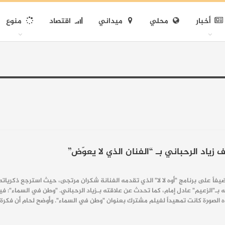
أخبار
محلي
ميداني
اقتصاد
منوع
ياد الرحباني بـ “الفنان الذي لا يعوّض”
ضيفاً على برنامج "أوه لا لا" الذي تقدمه الفنانة شكران مرتجى، حيث استرجع ذكريات
ه بـ"الزعيم" عادل إمام، كما تحدث عن علاقته بـزياد الرحباني. "وطن في السماء": ف
ه الصورة كانت تمهيداً لفيلم مشترك بعنوان "وطن في السماء". وأوضح لحام أن فكر