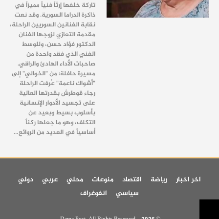
تاركة خلفها إرثاً فنياً مميزاً في
ذاكرة الدراما السورية. وقد نعت
نقابة الفنانين السوريين الراحلة،
مقدمة التعازي لزوجها الفنان
الدكتور فؤاد حسن، وللوسط
الفني الذي فقد واحدة من
صاحبات الأداء الهادئ والراقي.
مسيرة حافلة: من "الخوالي" إلى
"أشواك ناعمة" عُرفت الراحلة
رجاء قوطرش بقدرتها العالية
على تجسيد الأدوار الإنسانية
بأسلوب بسيط وبعيد عن
التكلف، وهو ما جعلها ركناً
أساسياً في العديد من الروائع…
اخر اخبار
رياضة
اقتصاد
منوعات
محلي
عربي
دولي
سياسي
انفوغراف