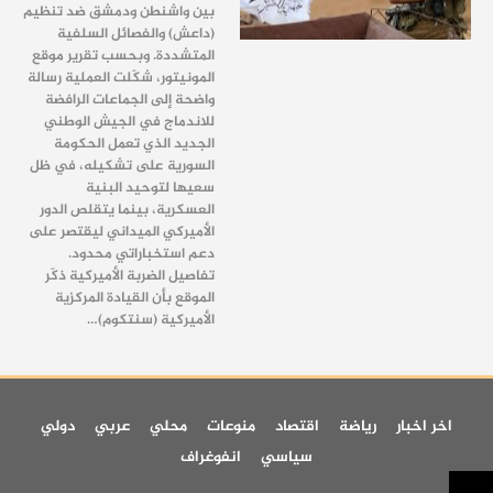
بين واشنطن ودمشق ضد تنظيم
(داعش) والفصائل السلفية
المتشددة. وبحسب تقرير موقع
المونيتور، شكّلت العملية رسالة
واضحة إلى الجماعات الرافضة
للاندماج في الجيش الوطني
الجديد الذي تعمل الحكومة
السورية على تشكيله، في ظل
سعيها لتوحيد البنية
العسكرية، بينما يتقلص الدور
الأميركي الميداني ليقتصر على
دعم استخباراتي محدود.
تفاصيل الضربة الأميركية ذكّر
الموقع بأن القيادة المركزية
الأميركية (سنتكوم)…
اخر اخبار
رياضة
اقتصاد
منوعات
محلي
عربي
دولي
سياسي
انفوغراف