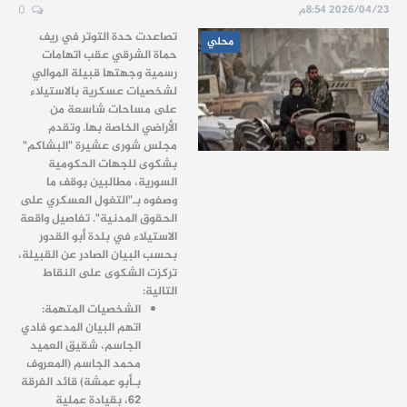
2026/04/23 8:54م
0
تصاعدت حدة التوتر في ريف
محلي
حماة الشرقي عقب اتهامات
رسمية وجهتها قبيلة الموالي
لشخصيات عسكرية بالاستيلاء
على مساحات شاسعة من
الأراضي الخاصة بها. وتقدم
مجلس شورى عشيرة "البشاكم"
بشكوى للجهات الحكومية
السورية، مطالبين بوقف ما
وصفوه بـ"التغول العسكري على
الحقوق المدنية". تفاصيل واقعة
الاستيلاء في بلدة أبو القدور
بحسب البيان الصادر عن القبيلة،
تركزت الشكوى على النقاط
التالية:
الشخصيات المتهمة:
اتهم البيان المدعو فادي
الجاسم، شقيق العميد
محمد الجاسم (المعروف
بـأبو عمشة) قائد الفرقة
62، بقيادة عملية