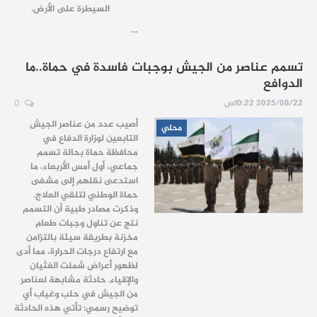
السيطرة على الأرض.
…
تسمم عناصر من الجيش بوجبات فاسدة في حماة..ما
الدوافع
2025/08/22 10:22ص
0
أصيب عدد من عناصر الجيش
محلي
التابعين لوزارة الدفاع في
محافظة حماة بحالة تسمم
جماعي، أول أمس الأربعاء، ما
استدعى نقلهم إلى مشفى
حماة الوطني لتلقي العلاج.
وذكرت مصادر طبية أن التسمم
نتج عن تناول وجبات طعام
مخزنة بطريقة سيئة بالتزامن
مع ارتفاع درجات الحرارة، مما أدى
لظهور أعراض شملت الغثيان
والإقياء. حادثة مشابهة لعناصر
من الجيش في حلب وغياب أي
توضيح رسمي: تأتي هذه الحادثة