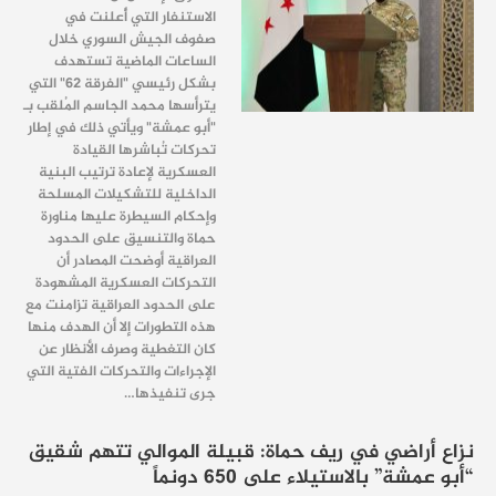
الاستنفار التي أُعلنت في
صفوف الجيش السوري خلال
الساعات الماضية تستهدف
بشكل رئيسي "الفرقة 62" التي
يترأسها محمد الجاسم المُلقب بـ
"أبو عمشة" ويأتي ذلك في إطار
تحركات تُباشرها القيادة
العسكرية لإعادة ترتيب البنية
الداخلية للتشكيلات المسلحة
وإحكام السيطرة عليها مناورة
حماة والتنسيق على الحدود
العراقية أوضحت المصادر أن
التحركات العسكرية المشهودة
على الحدود العراقية تزامنت مع
هذه التطورات إلا أن الهدف منها
كان التغطية وصرف الأنظار عن
الإجراءات والتحركات الفتية التي
جرى تنفيذها…
نزاع أراضي في ريف حماة: قبيلة الموالي تتهم شقيق
“أبو عمشة” بالاستيلاء على 650 دونماً