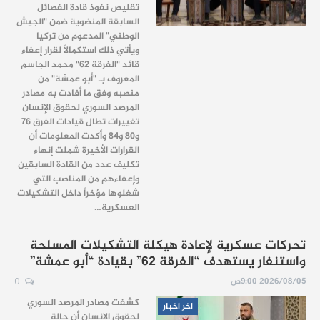
تقليص نفوذ قادة الفصائل
السابقة المنضوية ضمن "الجيش
الوطني" المدعوم من تركيا
ويأتي ذلك استكمالاً لقرار إعفاء
قائد "الفرقة 62" محمد الجاسم
المعروف بـ "أبو عمشة" من
منصبه وفق ما أفادت به مصادر
المرصد السوري لحقوق الإنسان
تغييرات تطال قيادات الفرق 76
و80 و84 وأكدت المعلومات أن
القرارات الأخيرة شملت إنهاء
تكليف عدد من القادة السابقين
وإعفاءهم من المناصب التي
شغلوها مؤخراً داخل التشكيلات
العسكرية…
تحركات عسكرية لإعادة هيكلة التشكيلات المسلحة
واستنفار يستهدف “الفرقة 62” بقيادة “أبو عمشة”
2026/08/05 9:00ص
0
كشفت مصادر المرصد السوري
اخر اخبار
لحقوق الإنسان أن حالة