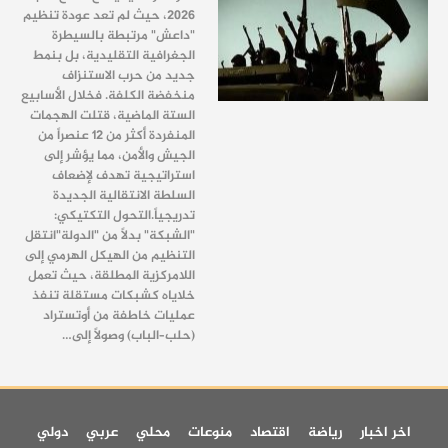
2026، حيث لم تعد عودة تنظيم
"داعش" مرتبطة بالسيطرة
الجغرافية التقليدية، بل بنمط
جديد من حرب الاستنزاف
منخفضة الكلفة. فخلال الأسابيع
الستة الماضية، قتلت الهجمات
المنفردة أكثر من 12 عنصراً من
الجيش والأمن، مما يؤشر إلى
استراتيجية تهدف لإضعاف
السلطة الانتقالية الجديدة
تدريجياً. ​التحول التكتيكي:
"الشبكة" بدلاً من "الدولة" ​انتقل
التنظيم من الهيكل الهرمي إلى
اللامركزية المطلقة، حيث تعمل
خلاياه كشبكات مستقلة تنفذ
عمليات خاطفة من أوتستراد
(حلب–الباب) وصولاً إلى…
اخر اخبار
رياضة
اقتصاد
منوعات
محلي
عربي
دولي