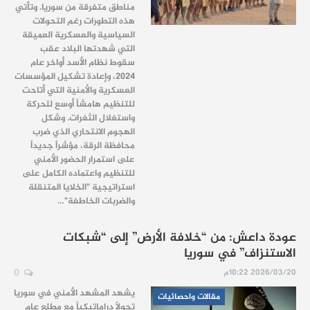
مناطق متفرقة من سوريا. وتأتي
هذه التطورات رغم التحولات
السياسية والعسكرية العميقة
التي شهدتها البلاد عقب
سقوط نظام الأسد أواخر عام
2024، وإعادة تشكيل المؤسسات
العسكرية والأمنية التي أتاحت
للتنظيم هامشاً أوسع للحركة
واستغلال الثغرات. وشكل
الهجوم الانتحاري الذي ضرب
محافظة الرقة، مؤشراً جديداً
على استمرار الحضور الأمني
للتنظيم واعتماده الكامل على
استراتيجية "الخلايا المتنقلة
والضربات الخاطفة"…
عودة داعش: من “خلافة الأرض” إلى “شبكات
الاستنزاف” في سوريا
2026/03/20 10:22م
0
​يشهد المشهد الأمني في سوريا
مقالات واحصائيات
تحولاً دراماتيكياً مع مطلع عام