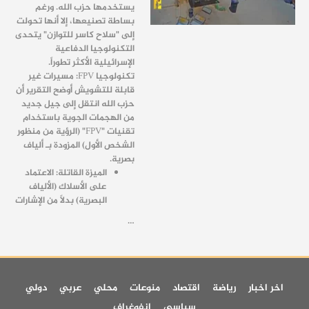
يستخدمها حزب الله. ورغم
بساطة تصنيعها، إلا أنها تحولت
إلى "سلاح كاسر للتوازن" يتحدى
التكنولوجيا الدفاعية
الإسرائيلية الأكثر تطوراً.
تكنولوجيا FPV: مسيرات غير
قابلة للتشويش أوضح التقرير أن
حزب الله انتقل إلى جيل جديد
من الهجمات الجوية باستخدام
تقنيات "FPV" (الرؤية من منظور
الشخص الأول) المزودة بـ ألياف
بصرية.
الميزة القاتلة: الاعتماد
على الأسلاك (الألياف
البصرية) بدلاً من الإشارات
…
اخر اخبار
رياضة
اقتصاد
منوعات
محلي
عربي
دولي
سياسي
انفوغراف