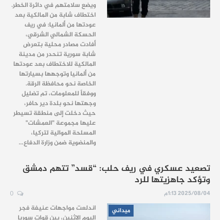
ويضع سلامتهم في دائرة الخطر.
اختطاف شابة من المالكية بعد
عودتها من ألمانيا:
في ريف
الحسكة الشمالي الشرقي،
أفادت مصادر محلية بتعرض
شابة سورية تنحدر من مدينة
المالكية للاختطاف بعد عودتها
من ألمانيا وتوجهها بسيارتها
الخاصة نحو محافظة الرقة.
ووفقاً للمعلومات، تم تضليل
وجهتها نحو بلدة دير حافر،
حيث دخلت إلى منطقة تسيطر
عليها مجموعة "العمشات"
المسلحة الموالية لتركيا
،
والمنضوية ضمن وزارة الدفاع
…
تصعيد عسكري في ريف حلب: “قسد” تتهم دمشق
وتؤكد جاهزيتها للرد
2025/08/04 1:13م
0
اندلعت مواجهات عنيفة فجر
ميداني
اليوم الإثنين، بين قوات سوريا