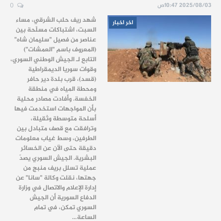
2025/08/03 10:47ص
0
شهد ريف حلب الشرقي، مساء
اخر اخبار
السبت، اشتباكات مسلّحة بين
عناصر من فصيل "سليمان شاه"
(المعروف باسم "العمشات")
التابع لـ الجيش الوطني السوري،
وقوات سوريا الديمقراطية
(قسد)، قرب بلدة دير حافر
ومحطة المياه في منطقة
الخفسة. وأفادت مصادر محلية
بأن المواجهات استخدمت فيها
أسلحة متوسطة وثقيلة،
وترافقت مع قصف متبادل بين
الطرفين، وسط غياب معلومات
دقيقة حتى الآن عن الخسائر
البشرية. الجيش السوري يصدّ
عملية تسلل بريف منبج من
جهتها، نقلت وكالة "سانا" عن
إدارة الإعلام والاتصال في وزارة
الدفاع السورية أن الجيش
السوري تمكن، في تمام
الساعة…