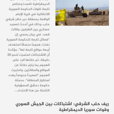
الديمقراطية (قسد) وعناصر
تابعة لقوات الحكومة السورية
الانتقالية في قرية الإمام
الواقعة بمنطقة دير حافر شرقي
حلب، وذلك في أحدث تصعيد
عسكري بين الطرفين.
وقالت
قسد، في بيان رسمي، إن
"فصائل تابعة للحكومة السورية
نفذت هجومًا منسقًا استهدف
أربعة مواقع تابعة لها"، مؤكدة
أن الاشتباكات استمرت لنحو 20
دقيقة، تم خلالها الرد على
الهجوم بما يلزم دفاعًا عن
المواقع والمقاتلين، واعتبرت
الهجوم "تصعيداً مدروساً يهدد
استقرار المنطقة"، محمّلة
حكومة دمشق المسؤولية
الكاملة عن هذا الاعتداء.
…
ريف حلب الشرقي: اشتباكات بين الجيش السوري
وقوات سوريا الديمقراطية