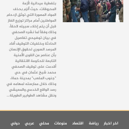
بتغطية ميدانية لأزمة
المحروقات، حيث أُلزم بحذف
المواد المصورة التي توثق ازدحام
المواطنين أمام مراكز توزيع الغاز
قبل أن يتم إخلاء سبيله لاحقاً،
وذلك وفقاً لما نشره الصحفي
في بيان توضيحي تفاصيل
الحادثة وخلفيات التوقيف أفاد
المرصد السوري لحقوق الإنسان
بأن عناصر من القوى الأمنية
التابعة للحكومة الانتقالية
أقدمت على توقيف الصحفي
محمد شيخ عثمان في حي
"جنوب الملعب" بمدينة حماة،
وذلك خلال ممارسته لمهامه في
رصد الواقع الخدمي والمعيشي
ونقل مشاهد الطوابير الطويلة…
اخر اخبار
رياضة
اقتصاد
منوعات
محلي
عربي
دولي