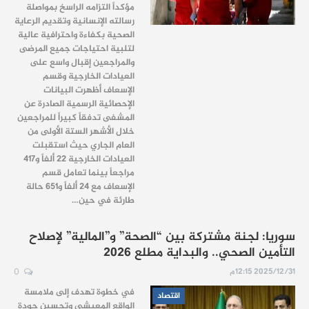
مؤكداً التزامه الراسخ بمواصلة
رسالته الإنسانية وتقديم الرعاية
الصحية بكفاءة واحترافية عالية
لتلبية احتياجات جميع المرضى
والمراجعين إقبال واسع على
العيادات الخارجية وقسم
الإسعاف أظهرت البيانات
الإحصائية الرسمية الصادرة عن
المشفى تدفقاً كبيراً للمراجعين
خلال الأشهر الستة الأولى من
العام الجاري حيث استقبلت
العيادات الخارجية 22 ألفاً و417
مراجعاً بينما تعامل قسم
الإسعاف مع 24 ألفاً و651 حالة
طارئة في حين…
سوريا: لجنة مشتركة بين “الصحة” و”المالية” لإصلاح
التأمين الصحي.. والبداية مطلع 2026
2025/12/31 12:15م
0
في خطوة تهدف إلى ملامسة
اقتصاد
الواقع المعيشي وتحسين جودة