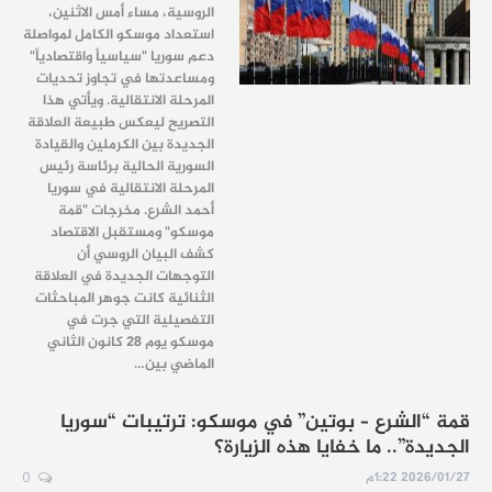
الروسية، مساء أمس الاثنين،
استعداد موسكو الكامل لمواصلة
دعم سوريا "سياسياً واقتصادياً"
ومساعدتها في تجاوز تحديات
المرحلة الانتقالية. ويأتي هذا
التصريح ليعكس طبيعة العلاقة
الجديدة بين الكرملين والقيادة
السورية الحالية برئاسة رئيس
المرحلة الانتقالية في سوريا
أحمد الشرع. مخرجات "قمة
موسكو" ومستقبل الاقتصاد
كشف البيان الروسي أن
التوجهات الجديدة في العلاقة
الثنائية كانت جوهر المباحثات
التفصيلية التي جرت في
موسكو يوم 28 كانون الثاني
الماضي بين…
قمة “الشرع – بوتين” في موسكو: ترتيبات “سوريا
الجديدة”.. ما خفايا هذه الزيارة؟
2026/01/27 1:22م
0