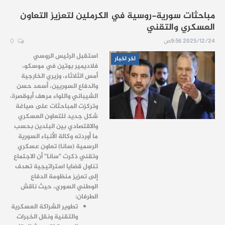
مباحثات سورية-روسية في الكرملين لتعزيز التعاون
العسكري والتقني
2025/12/24 9:56ص
0
استقبل الرئيس الروسي
اخر اخبار
فلاديمير بوتين في موسكو،
أمس الثلاثاء، وزيري الخارجية
والدفاع السوريين، أسعد حسن
الشيباني واللواء مرهف أبوقصرة،
وتركزت المباحثات على صياغة
شكل جديد للتعاون العسكري
والاقتصادي بين البلدين بحسب
ما أوردته وكالة الأنباء السورية
الرسمية (سانا) تعاون عسكري
وتقني ذكرت "سانا" أن الاجتماع
تناول قضايا استراتيجية تهدف
إلى تعزيز منظومة الدفاع
الوطني السوري، حيث ناقش
الطرفان:
تطوير الشراكة العسكرية
والتقنية ونقل الخبرات