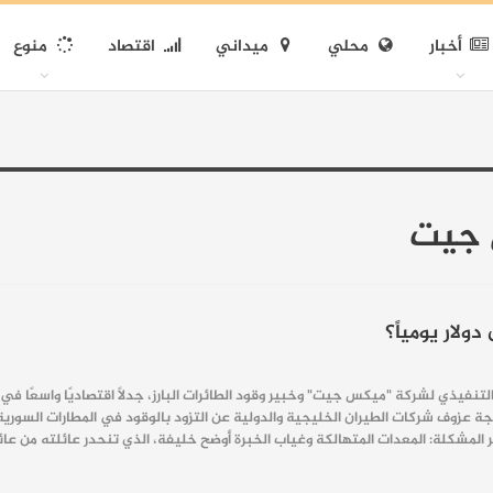
أخبار
محلي
ميداني
اقتصاد
منوع
 جيت
لار يومياً؟
لتنفيذي لشركة "ميكس جيت" وخبير وقود الطائرات البارز، جدلًا اقتصاديًا واسعًا في
يجة عزوف شركات الطيران الخليجية والدولية عن التزود بالوقود في المطارات السوري
 المشكلة: المعدات المتهالكة وغياب الخبرة أوضح خليفة، الذي تنحدر عائلته من عا