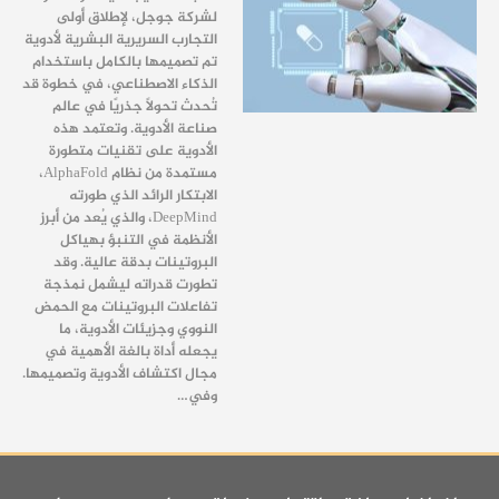
لشركة جوجل، لإطلاق أولى
التجارب السريرية البشرية لأدوية
تم تصميمها بالكامل باستخدام
الذكاء الاصطناعي، في خطوة قد
تُحدث تحولًا جذريًا في عالم
صناعة الأدوية. وتعتمد هذه
الأدوية على تقنيات متطورة
مستمدة من نظام AlphaFold،
الابتكار الرائد الذي طورته
DeepMind، والذي يُعد من أبرز
الأنظمة في التنبؤ بهياكل
البروتينات بدقة عالية. وقد
تطورت قدراته ليشمل نمذجة
تفاعلات البروتينات مع الحمض
النووي وجزيئات الأدوية، ما
يجعله أداة بالغة الأهمية في
مجال اكتشاف الأدوية وتصميمها.
وفي…