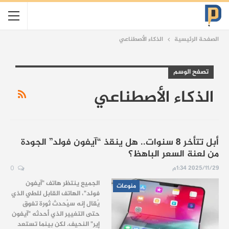
الصفحة الرئيسية
الذكاء الأصطناعي
تصفح الوسم
الذكاء الأصطناعي
أبل تتأخر 8 سنوات.. هل ينقذ “آيفون فولد” الجودة
من لعنة السعر الباهظ؟
2025/11/29 1:34م
0
الجميع ينتظر هاتف "آيفون
منوعات
فولد"، الهاتف القابل للطي الذي
يُقال إنه سيُحدث ثورة تفوق
حتى التغيير الذي أحدثه "آيفون
إير" النحيف. لكن بينما تستعد