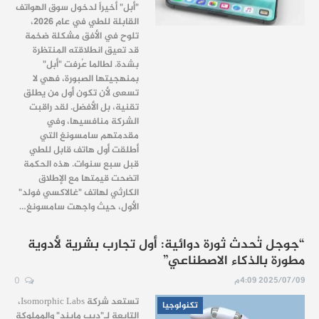
"أبل" أخيراً لدخول سوق الهواتف
القابلة للطي في عام 2026،
تلوح في الأفق مشكلة ضخمة
قد تعيق انطلاقته المنتظرة
بشدة. لطالما عُرِفت "أبل"
بمنهجيتها الصبورة، فهي لا
تسعى لأن تكون أول من يطلق
تقنية، بل الأفضل. لقد راقبت
الشركة منافسيها، وفي
مقدمتهم سامسونغ التي
أطلقت أول هاتف قابل للطي
قبل سبع سنوات. هذه الحكمة
اتضحت قيمتها مع الإطلاق
الكارثي لهاتف "غالاكسي فولد"
الأول، حيث واجهت سامسونغ…
“جوجل تُحدث ثورة دوائية: أول تجارب بشرية لأدوية
مطورة بالذكاء الاصطناعي”
2025/07/09 4:09م
0
تستعد شركة Isomorphic Labs،
تكنولوجيا
التابعة لـ"ديب مايند" والمملوكة