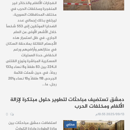
انفجارات الألغام والذخائر غير
المنفجرة ومخلفات الحرب في
مختلف المحافظات السورية،
ليرتفع بذلك إجمالي عدد
الضحايا الموثقين إلى 553 شخصاً
خلال الأشهر الأولى من العام
الجاري، في ظل استمرار هذه
الأجسام القاتلة بملاحقة السكان
في منازلهم وأراضيهم ورغم
انخفاض حدة العمليات
العسكرية المباشرة وتوزع القتلى
الـ224 بين 83 طفلاً و8 نساء و133
رجلاً، في حين شملت قائمة
الجرحى 118 طفلاً و10 نساء و201
رجل، ما…
دمشق تستضيف مباحثات لتطوير حلول مبتكرة لإزالة
الألغام ومخلفات الحرب
2025/09/13 10:55م
0
استضافت دمشق مباحثات بين
محلي
وزارة الطوارئ وإدارة الكوارث