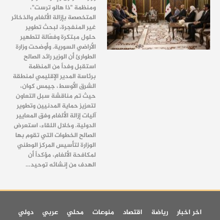
ومنظمة "ذا هالو ترست"،
المتخصصة بإزالة الألغام والذخائر
غير المنفجرة، لبحث تطوير
حلول مبتكرة وفعّالة لتطهير
الأراضي السورية. وأوضحت وزارة
الطوارئ أن الوزير رائد الصالح
استقبل وفداً من المنظمة
برئاسة المدير الإقليمي لمنطقة
الشرق الأوسط، جيمس كوان،
حيث تم مناقشة سبل التعاون
لتعزيز حماية المدنيين وتطوير
آليات إزالة الألغام وفق المعايير
الدولية. وخلال اللقاء، استعرض
الصالح الخطوات التي تقوم بها
الوزارة لتأسيس المركز الوطني
لمكافحة الألغام، مؤكداً أن
الهدف من إنشائه توحيد…
اخر اخبار
رياضة
اقتصاد
منوعات
محلي
عربي
دولي