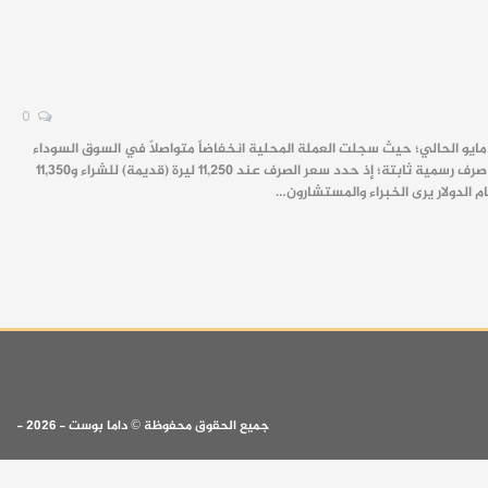
0
يو الحالي؛ حيث سجلت العملة المحلية انخفاضاً متواصلاً في السوق السوداء
ليتجاوز سعر صرف الدولار حاجز 13,900 ليرة سورية (قديمة). وفي المقابل، يحاول مصرف سوريا المركزي الحفاظ على أسعار صرف رسمية ثابتة؛ إذ حدد سعر الصرف عند 11,250 ليرة (قديمة) للشراء و11,350
جميع الحقوق محفوظة © داما بوست - 2026 -