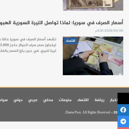
أسعار الصرف في سوريا: لماذا تواصل الليرة السورية الهبوط
2026/05/20 5:35م
تشهد أسعار الصرف في سوريا حالة من
اقتصاد
ليرة للبيع، في حين بلغ السعر بالفئة الجديدة 112.50 ليرة للشراء و113.50 ليرة للبيع. أسباب عدم استقرار الليرة السورية أمام
اخر اخبار
رياضة
اقتصاد
منوعات
محلي
عربي
دولي
سيا
© 2026 - Dama Post. All Rights Reserved.