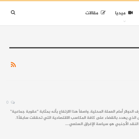
ميديا
مقالات
0
الدولار أمام العملة المحلية. واصفاً هذا الارتفاع بأنه بمثابة "عقوبة جماعية"
تفرضها السياسات الاقتصادية الخاطئة على الشعب، ومحذراً من اقتراب سعر الصرف من عتبة الـ 15,000 ليرة، وهو المستوى الذي يهدد بالقضاء على كافة المكاسب الاقتصادية التي تحققت سابقاً. ​1.
ى النقد الأجنبي هو سياسة الإغراق السلعي.…