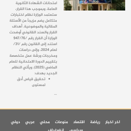
امتحانات الشهادة الثانوية
العامة. وبموجب هذا القرار،
ستعتمد الوزارة نظام اختبارات
متكامل يضم مزيجاً من الأسئلة
المقالية والموضوعية. أهداف
القرار والسند القانوني أوضحت
الوزارة أن القرار رقم /947/76
استند إلى القانون رقم /31/
لعام 2024، وإلى دراسات
ومخرجات ورشة عمل متخصصة
بتقييم الدورة الامتحانية للعام
الماضي (2025). ويأتي النظام
الجديد بهدف:
تحقيق قياس أدق
لمستوى
…
اخر اخبار
رياضة
اقتصاد
منوعات
محلي
عربي
دولي
سياسي
انفوغراف