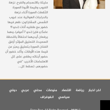
مليئة بالانسجام والفرح. نزهة
الغروب وقيمة الأبوة الصورة:
التُقطت الصورة أثناء نزهة
بالدراجات الهوائية عند غروب
الشمس. المشاركون: ظهر فيها
خضور مع طفليه أنات (نحو 11
عاماً) و فايز (نحو 7 أعوام)، وهما
يرفعان أيديهما احتفالاً باللحظة
السعيدة. التعليق المؤثر: أرفق
الفنان الصورة بتعليق يعبّر عن
قيمة هذه الأوقات، وأكد خضور أن
حضور أبنائه يطغى على كل
الاهتمامات الأخرى: "في
حضورهم، تسقط كل…
اخر اخبار
رياضة
اقتصاد
منوعات
محلي
عربي
دولي
سياسي
انفوغراف