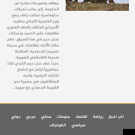
مواقف وتصريحات صادرة عن
الحكومة، إلى جانب تحركات
دبلوماسية تمثلت بلقاء جمع
وزير الخارجية التركي بنظيره
الأميركي المكلّف بالملف السوري.
تظاهرات على الحدود وتحركات
لحزب ديم في هذا السياق، نظم
مئات الأكراد تظاهرات في مدينة
نصيبين الحدودية، المقابلة
لمدينة القامشلي السورية،
حيث عقد حزب ديم الكردي لقاءً
جماهيرياً تزامن مع اجتماع
لكتلته النيابية. واتجه
المتظاهرون في مسيرة نحو
الشريط الحدودي مع سوريا،…
اخر اخبار
رياضة
اقتصاد
منوعات
محلي
عربي
دولي
سياسي
انفوغراف